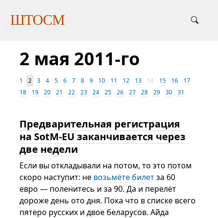
ШТОСМ
2 мая 2011-го
1
2
3
4
5
6
7
8
9
10
11
12
13
14
15
16
17
18
19
20
21
22
23
24
25
26
27
28
29
30
31
Предварительная регистрация
на SotM-EU заканчивается через
две недели
Если вы откладывали на потом, то это потом
скоро наступит: не
возьмёте билет
за 60
евро — поленитесь и за 90. Да и перелёт
дороже день ото дня. Пока что в списке всего
пятеро русских и двое беларусов. Айда