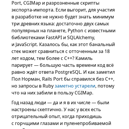
Port, CGIMap и разрозненные скрипты
экспорта-импорта. Если выгорит, для участия
в разработке не нужно будет знать минимум
три древних языка: достаточно двух самых
популярных на планете, Python с известными
библиотеками FastAPI и SQLAlchemy,
и JavaScript. Казалось бы, как этот банальный
стек может сравниться с отточенным за 18
лет кодом, тем более с C++? Камиль
парирует — большую часть времени код всё
равно ждёт ответа PostgreSQL. И как заметил
Пол Норман, Rails Port бы справился без C++,
но запросы в Ruby
заметно устарели
, потому
что на них забили в пользу CGIMap.
Год назад люди — да и я в их числе — были
настроены скептично. У нас у всех есть
отрицательный опыт, когда приходишь
с горчщими глазами и пуленепробиваемой