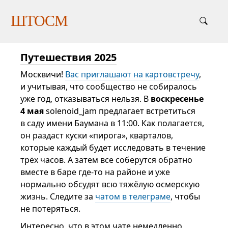
ШТОСМ
Путешествия 2025
Москвичи!
Вас приглашают на картовстречу
,
и учитывая, что сообщество не собиралось
уже год, отказываться нельзя. В
воскресенье
4 мая
solenoid_jam предлагает встретиться
в саду имени Баумана в 11:00. Как полагается,
он раздаст куски «пирога», кварталов,
которые каждый будет исследовать в течение
трёх часов. А затем все соберутся обратно
вместе в баре где-то на районе и уже
нормально обсудят всю тяжёлую осмерскую
жизнь. Следите за
чатом в телеграме
, чтобы
не потеряться.
Интересно, что в этом чате немедленно