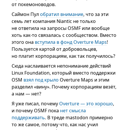
от покемоноводов.
Саймон Пул
обратил внимание
, что за эти
семь лет компания Niantic не только
не ответила на запросы OSMF или вообще
хоть как-то связалась с сообществом. Вместо
этого она
вступила в фонд Overture Maps
!
Пользуется картой от добровольцев,
но платит корпорациям, как так получилось?
Сюда наслаивается непонимание действий
Linux Foundation, который вместо поддержки
OSM
взял под крыло
Overture Maps и этим
разделил «вину». Почему корпорациям везёт,
а нам — нет?
Я уже писал, почему
Overture — это хорошо
,
и почему OSMF пока
нет смысла
поддерживать
. В треде mastodon примерно
то же самое, потому что, как нас учил