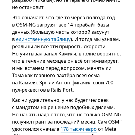
не остановит.
Это означает, что где-то через полгода-год
в OSM-NG загрузят все 14 терабайт базы
данных (большую часть которой засунут
в
единственную таблицу
). И тогда мы узнаем,
реальны ли все эти приросты скорости.
Но учитывая запал Камиля, вполне вероятно,
что в течение месяцев он всё оптимизирует,
и мы встанем перед вопросом, менять ли
Тома как главного вахтёра всея осма
на Камиля. Зря ли Антон фигачил свои 700
пул-реквестов в Rails Port.
Как ни удивительно, у нас будет человек
с мандатом на решение подобных дилемм.
Но начать надо с того, что не только OSM-NG
получил грант за последний месяц. Сам OSMF
удостоился сначала
178 тысяч евро
от Meta