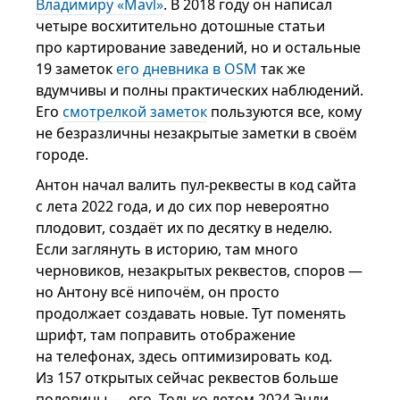
Владимиру «Mavl»
. В 2018 году он написал
четыре восхитительно дотошные статьи
про картирование заведений, но и остальные
19 заметок
его дневника в OSM
так же
вдумчивы и полны практических наблюдений.
Его
смотрелкой заметок
пользуются все, кому
не безразличны незакрытые заметки в своём
городе.
Антон начал валить пул-реквесты в код сайта
с лета 2022 года, и до сих пор невероятно
плодовит, создаёт их по десятку в неделю.
Если заглянуть в историю, там много
черновиков, незакрытых реквестов, споров —
но Антону всё нипочём, он просто
продолжает создавать новые. Тут поменять
шрифт, там поправить отображение
на телефонах, здесь оптимизировать код.
Из 157 открытых сейчас реквестов больше
половины — его. Только летом 2024 Энди