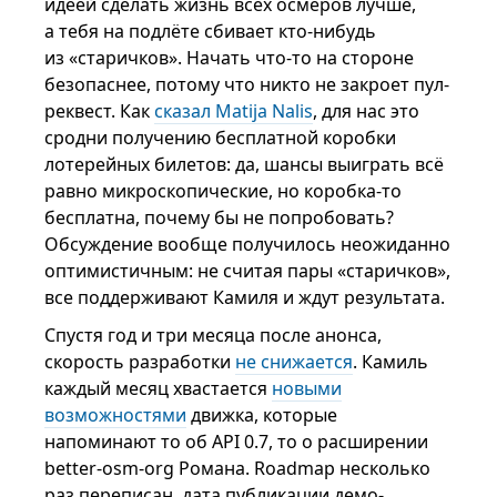
идеей сделать жизнь всех осмеров лучше,
а тебя на подлёте сбивает кто-нибудь
из «старичков». Начать что-то на стороне
безопаснее, потому что никто не закроет пул-
реквест. Как
сказал Matija Nalis
, для нас это
сродни получению бесплатной коробки
лотерейных билетов: да, шансы выиграть всё
равно микроскопические, но коробка-то
бесплатна, почему бы не попробовать?
Обсуждение вообще получилось неожиданно
оптимистичным: не считая пары «старичков»,
все поддерживают Камиля и ждут результата.
Спустя год и три месяца после анонса,
скорость разработки
не снижается
. Камиль
каждый месяц хвастается
новыми
возможностями
движка, которые
напоминают то об API 0.7, то о расширении
better-osm-org Романа. Roadmap несколько
раз переписан, дата публикации демо-