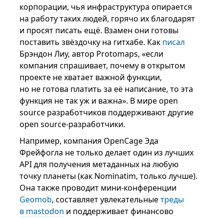
корпорации, чья инфраструктура опирается
на работу таких людей, горячо их благодарят
и просят писать ещё. Взамен они готовы
поставить звёздочку на гитхабе. Как
писал
Брэндон Лиу, автор Protomaps, «если
компания спрашивает, почему в открытом
проекте не хватает важной функции,
но не готова платить за её написание, то эта
функция не так уж и важна». В мире open
source разработчиков поддерживают другие
open source-разработчики.
Например, компания OpenCage Эда
Фрейфогла не только делает один из лучших
API для получения метаданных на любую
точку планеты (как Nominatim, только лучше).
Она также проводит мини-конференции
Geomob
, составляет увлекательные
треды
в mastodon
и поддерживает финансово