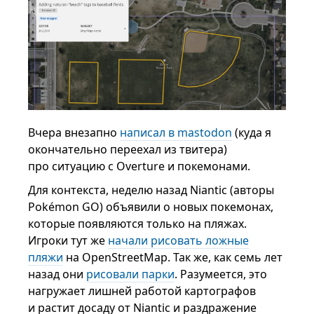
Вчера внезапно
написал в mastodon
(куда я
окончательно переехал из твитера)
про ситуацию с Overture и покемонами.
Для контекста, неделю назад Niantic (авторы
Pokémon GO) объявили о новых покемонах,
которые появляются только на пляжах.
Игроки тут же
начали рисовать ложные
пляжи
на OpenStreetMap. Так же, как семь лет
назад они
рисовали парки
. Разумеется, это
нагружает лишней работой картографов
и растит досаду от Niantic и раздражение