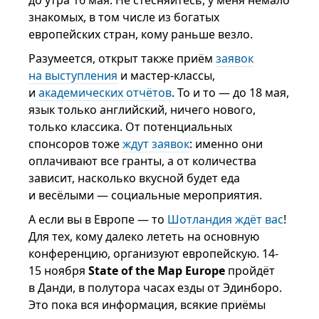
до утра 16 мая. Не стесняйтесь, у меня немало
знакомых, в том числе из богатых
европейских стран, кому раньше везло.
Разумеется, открыт также приём
заявок
на выступления
и мастер-классы,
и
академических отчётов
. То и то — до 18 мая,
язык только английский, ничего нового,
только классика. От потенциальных
спонсоров тоже
ждут заявок
: именно они
оплачивают все гранты, а от количества
зависит, насколько вкусной будет еда
и весёлыми — социальные мероприятия.
А если вы в Европе — то
Шотландия ждёт вас
!
Для тех, кому далеко лететь на основную
конференцию, организуют европейскую. 14-
15 ноября
State of the Map Europe
пройдёт
в Данди, в полутора часах езды от Эдинборо.
Это пока вся информация, всякие приёмы