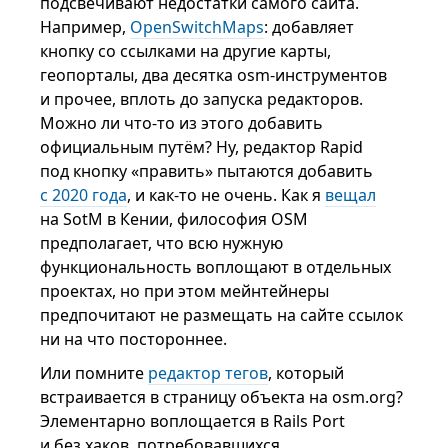
подсвечивают недостатки самого сайта.
Например,
OpenSwitchMaps
: добавляет
кнопку со ссылками на другие карты,
геопорталы, два десятка osm-инструментов
и прочее, вплоть до запуска редакторов.
Можно ли что-то из этого добавить
официальным путём? Ну, редактор Rapid
под кнопку «править» пытаются добавить
с 2020 года
, и как-то не очень. Как я
вещал
на SotM в Кении, философия OSM
предполагает, что всю нужную
функциональность воплощают в отдельных
проектах, но при этом мейнтейнеры
предпочитают не размещать на сайте ссылок
ни на что постороннее.
Или помните
редактор тегов
, который
встраивается в страницу объекта на osm.org?
Элементарно воплощается в Rails Port
и без хаков, потребовавшихся