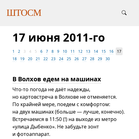
ШТОСМ
17 июня 2011-го
1
2
3
4
5
6
7
8
9
10
11
12
13
14
15
16
17
18
19
20
21
22
23
24
25
26
27
28
29
30
В Волхов едем на машинах
Что-то погода не даёт надежды,
но картовстреча в Волхове не отменяется.
По крайней мере, поедем с комфортом:
на двух машинах (больше — лучше, конечно).
Встречаемся в 11:50 (!) на выходе из метро
«улица Дыбенко». Не забудьте зонт
и фотоаппарат.