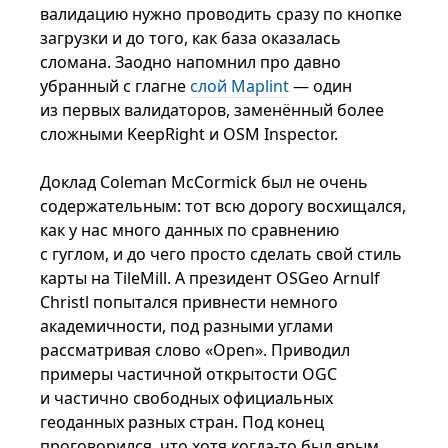
валидацию нужно проводить сразу по кнопке
загрузки и до того, как база оказалась
сломана. Заодно напомнил про давно
убранный с глагне
слой Maplint
— один
из первых валидаторов, заменённый более
сложными KeepRight и OSM Inspector.
Доклад Coleman McCormick был не очень
содержательным: тот всю дорогу восхищался,
как у нас много данных по сравнению
с гуглом, и до чего просто сделать свой стиль
карты на TileMill. А президент OSGeo Arnulf
Christl попытался привнести немного
академичности, под разными углами
рассматривая слово «Open». Приводил
примеры частичной открытости OGC
и частично свободных официальных
геоданных разных стран. Под конец
проговорился, что хотя когда-то был ярым