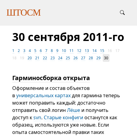
ШТОСМ
30 сентября 2011-го
1
2
3
4
5
6
7
8
9
10
11
12
13
14
15
16
17
18
19
20
21
22
23
24
25
26
27
28
29
30
Гарминосборка открыта
Оформление и состав объектов
в
универсальных картах
для гармина теперь
может поправить каждый: достаточно
отправить свой логин
Лёше
и получить
доступ к
svn
.
Старые конфиги
останутся как
образец, используются уже новые. Если
опыта самостоятельной правки таких