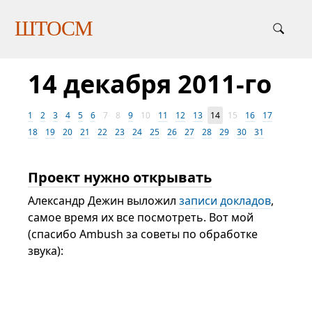
ШТОСМ
14 декабря 2011-го
1
2
3
4
5
6
7
8
9
10
11
12
13
14
15
16
17
18
19
20
21
22
23
24
25
26
27
28
29
30
31
Проект нужно открывать
Александр Дежин выложил
записи докладов
,
самое время их все посмотреть. Вот мой
(спасибо Ambush за советы по обработке
звука):