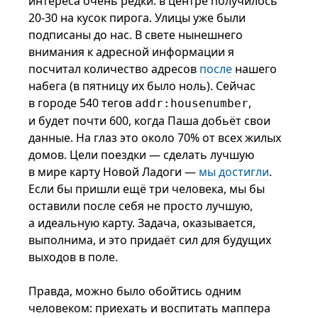
интереса очень редки: в центре получилось
20-30 на кусок пирога. Улицы уже были
подписаны до нас. В свете нынешнего
внимания к адресной информации я
посчитал количество адресов
после
нашего
набега (в пятницу их было ноль). Сейчас
в городе 540 тегов
,
addr:housenumber
и будет почти 600, когда Паша добьёт свои
данные. На глаз это около 70% от всех жилых
домов. Цели поездки — сделать лучшую
в мире карту Новой Ладоги —
мы достигли
.
Если бы пришли ещё три человека, мы бы
оставили после себя не просто лучшую,
а идеальную карту. Задача, оказывается,
выполнима, и это придаёт сил для будущих
выходов в поле.
Правда, можно было обойтись одним
человеком: приехать и воспитать маппера