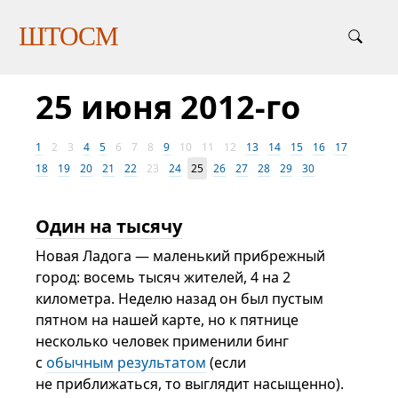
ШТОСМ
25 июня 2012-го
1
2
3
4
5
6
7
8
9
10
11
12
13
14
15
16
17
18
19
20
21
22
23
24
25
26
27
28
29
30
Один на тысячу
Новая Ладога — маленький прибрежный
город: восемь тысяч жителей, 4 на 2
километра. Неделю назад он был пустым
пятном на нашей карте, но к пятнице
несколько человек применили бинг
с
обычным результатом
(если
не приближаться, то выглядит насыщенно).