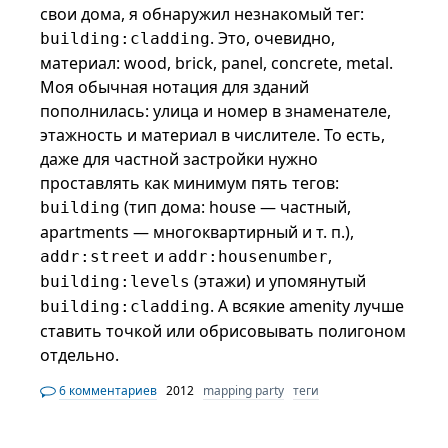
свои дома, я обнаружил незнакомый тег:
. Это, очевидно,
building:cladding
материал: wood, brick, panel, concrete, metal.
Моя обычная нотация для зданий
пополнилась: улица и номер в знаменателе,
этажность и материал в числителе. То есть,
даже для частной застройки нужно
проставлять как минимум пять тегов:
(тип дома: house — частный,
building
apartments — многоквартирный и т. п.),
и
,
addr:street
addr:housenumber
(этажи) и упомянутый
building:levels
. А всякие amenity лучше
building:cladding
ставить точкой или обрисовывать полигоном
отдельно.
6 комментариев
2012
mapping party
теги