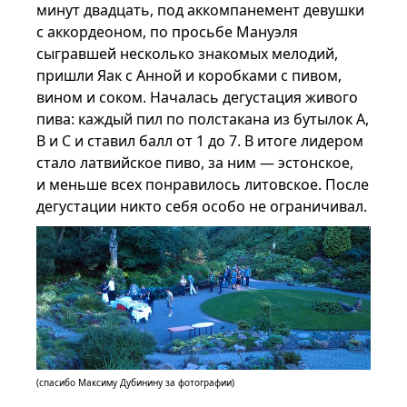
минут двадцать, под аккомпанемент девушки
с аккордеоном, по просьбе Мануэля
сыгравшей несколько знакомых мелодий,
пришли Яак с Анной и коробками с пивом,
вином и соком. Началась дегустация живого
пива: каждый пил по полстакана из бутылок A,
B и C и ставил балл от 1 до 7. В итоге лидером
стало латвийское пиво, за ним — эстонское,
и меньше всех понравилось литовское. После
дегустации никто себя особо не ограничивал.
(спасибо Максиму Дубинину за фотографии)