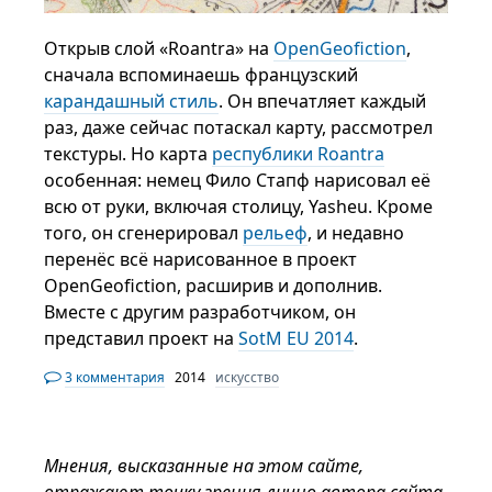
Открыв слой «Roantra» на
OpenGeofiction
,
сначала вспоминаешь французский
карандашный стиль
. Он впечатляет каждый
раз, даже сейчас потаскал карту, рассмотрел
текстуры. Но карта
республики Roantra
особенная: немец Фило Стапф нарисовал её
всю от руки, включая столицу, Yasheu. Кроме
того, он сгенерировал
рельеф
, и недавно
перенёс всё нарисованное в проект
OpenGeofiction, расширив и дополнив.
Вместе с другим разработчиком, он
представил проект на
SotM EU 2014
.
3 комментария
2014
искусство
Мнения, высказанные на этом сайте,