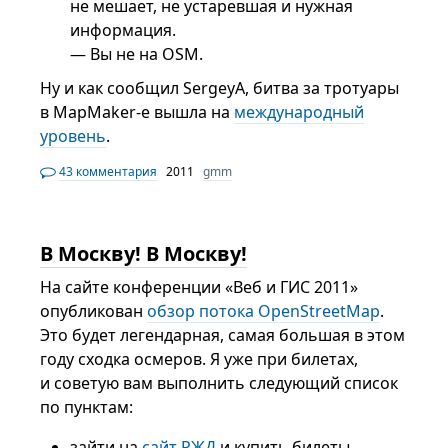
не мешает, не устаревшая и нужная
информация.
— Вы не на OSM.
Ну и как сообщил SergeyA, битва за тротуары
в MapMaker-е вышла на
международный
уровень
.
43 комментария
2011
gmm
В Москву! В Москву!
На сайте конференции «Веб и ГИС 2011»
опубликован
обзор потока OpenStreetMap
.
Это будет легендарная, самая большая в этом
году сходка осмеров. Я уже при билетах,
и советую вам выполнить следующий список
по пунктам:
зайти на
сайт РЖД
и купить билеты