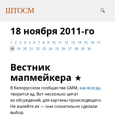
ШТОСМ
18 ноября 2011-го
1
2
3
4
5
6
7
8
9
10
11
12
13
14
15
16
17
18
19
20
21
22
23
24
25
26
27
28
29
30
Вестник
мапмейкера
В белорусском сообществе GMM,
как всегда
,
творится ад. Вот несколько цитат
из обсуждений, для картины происходящего.
Не жалейте их — они сознательно сделали
выбор.