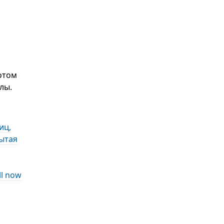
отом
лы.
иц,
ытая
ll now