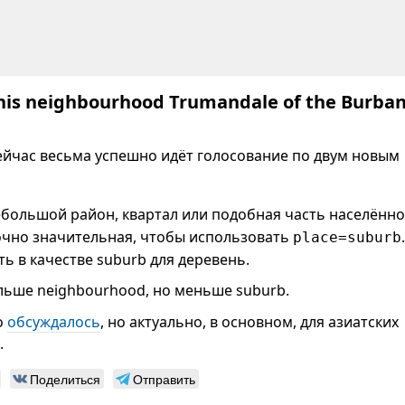
this neighbourhood Trumandale of the Burba
йчас весьма успешно идёт голосование по двум новым
ебольшой район, квартал или подобная часть населённо
очно значительная, чтобы использовать
.
place=suburb
 в качестве suburb для деревень.
ольше neighbourhood, но меньше suburb.
о
обсуждалось
, но актуально, в основном, для азиатских
.
Поделиться
Отправить