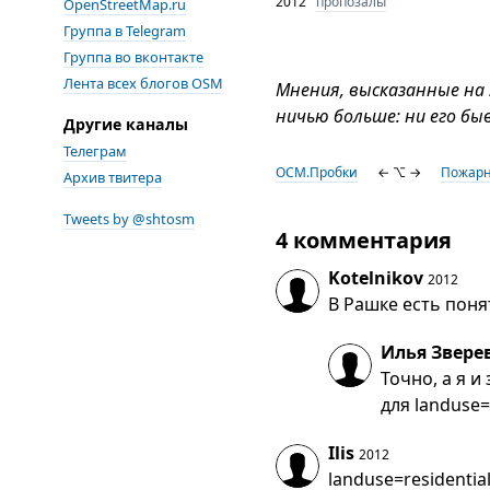
2012
пропозалы
OpenStreetMap.ru
Группа в Telegram
Группа во вконтакте
Лента всех блогов OSM
Мнения, высказанные на
ничью больше: ни его бы
Другие каналы
Телеграм
ОСМ.Пробки
← ⌥ →
Пожарн
Архив твитера
Tweets by @shtosm
4 комментария
Kotelnikov
2012
В Рашке есть поня
Илья Звере
Точно, а я и
для landuse=
Ilis
2012
landuse=residenti