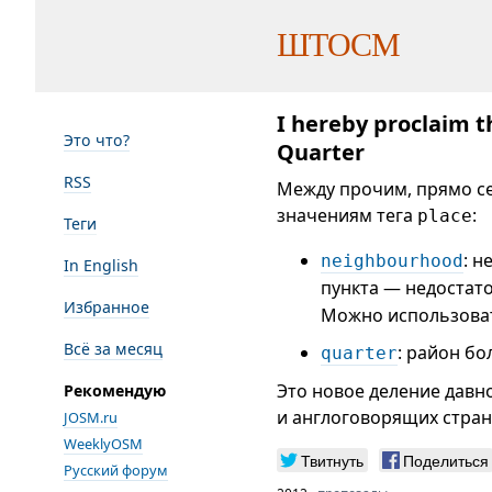
ШТОСМ
I hereby proclaim 
Это что?
Quarter
RSS
Между прочим, прямо се
значениям тега
:
place
Теги
: н
neighbourhood
In English
пункта — недостат
Избранное
Можно использовать
Всё за месяц
: район б
quarter
Это новое деление давн
Рекомендую
и англоговорящих стран
JOSM.ru
WeeklyOSM
Твитнуть
Поделиться
Русский форум