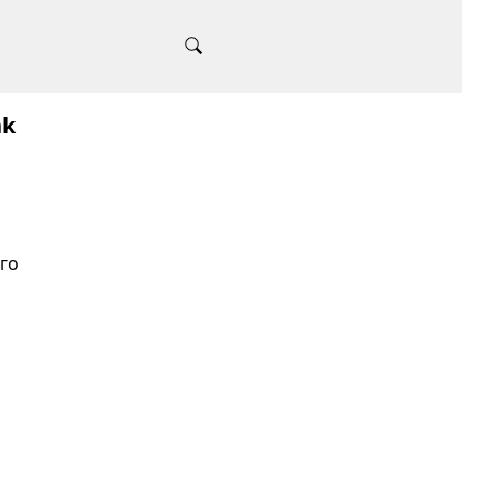
nk
го