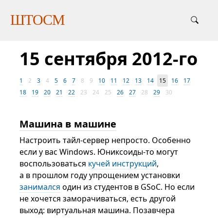
ШТОСМ
15 сентября 2012-го
1
2
3
4
5
6
7
8
9
10
11
12
13
14
15
16
17
18
19
20
21
22
23
24
25
26
27
28
29
30
Машина в машине
Настроить тайл-сервер непросто. Особенно
если у вас Windows. Юниксоиды-то могут
воспользоваться
кучей инструкций
,
а в прошлом году упрощением установки
занимался
один из студентов в GSoC. Но если
не хочется заморачиваться, есть другой
выход: виртуальная машина. Позавчера