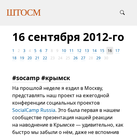
ШТОСМ
16 сентября 2012-го
1
2
3
4
5
6
7
8
9
10
11
12
13
14
15
16
17
18
19
20
21
22
23
24
25
26
27
28
29
30
#socamp #крымск
На прошлой неделе я ездил в Москву,
представлять наш проект на ежегодной
конференции социальных проектов
SocialCamp Russia
. Это была первая в нашем
сообществе презентация нашей реакции
на наводнение в Крымске — удивительно, как
быстро мы забыли о нём, даже не вспомнив