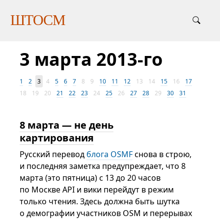
ШТОСМ
3 марта 2013-го
1
2
3
4
5
6
7
8
9
10
11
12
13
14
15
16
17
18
19
20
21
22
23
24
25
26
27
28
29
30
31
8 марта — не день
картирования
Русский перевод
блога OSMF
снова в строю,
и последняя заметка предупреждает, что 8
марта (это пятница) с 13 до 20 часов
по Москве API и вики перейдут в режим
только чтения. Здесь должна быть шутка
о демографии участников OSM и перерывах