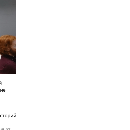
й
кие
историй
еняют