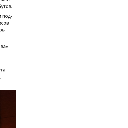
бутов.
и под-
есов
ерь
ова»
ута
,