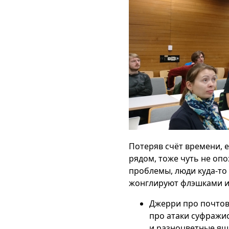
Потеряв счёт времени, 
рядом, тоже чуть не опо
проблемы, люди куда-то 
жонглируют флэшками и
Джерри про почтов
про атаки суфражи
и разноцветные ящ