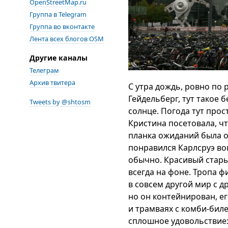
OpenStreetMap.ru
Группа в Telegram
Группа во вконтакте
Лента всех блогов OSM
Другие каналы
Телеграм
Архив твитера
С утра дождь, ровно по 
Гейдельберг, тут такое 
Tweets by @shtosm
солнце. Погода тут прост
Кристина посетовала, ч
планка ожиданий была о
понравился Карлсруэ вок
обычно. Красивый стары
всегда на фоне. Тропа 
в совсем другой мир с 
но он контейнирован, ег
и трамваях с комби-бил
сплошное удовольствие: