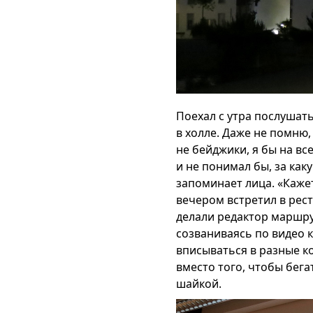
Поехал с утра послушать
в холле. Даже не помню,
не бейджики, я бы на вс
и не понимал бы, за как
запоминает лица. «Кажет
вечером встретил в рест
делали редактор маршру
созваниваясь по видео 
вписываться в разные ко
вместо того, чтобы бега
шайкой.