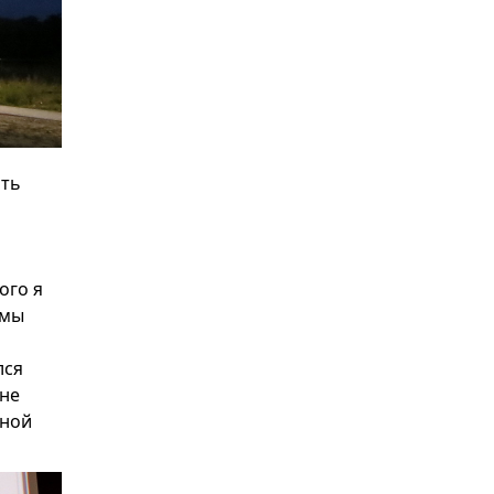
ить
ого я
 мы
лся
ане
ьной