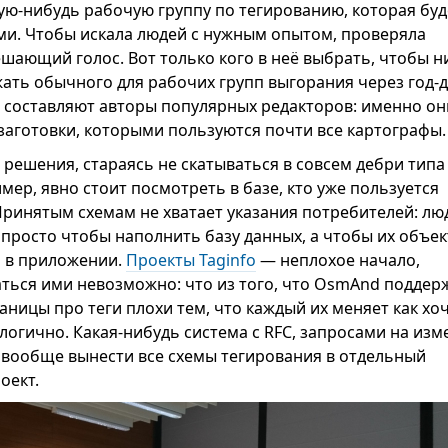
кую-нибудь рабочую группу по тегированию, которая буд
и. Чтобы искала людей с нужным опытом, проверяла
ешающий голос. Вот только кого в неё выбрать, чтобы н
жать обычного для рабочих групп выгорания через год-д
бы составляют авторы популярных редакторов: именно он
 заготовки, которыми пользуются почти все картографы.
 решения, стараясь не скатываться в совсем дебри типа
мер, явно стоит посмотреть в базе, кто уже пользуется
ринятым схемам не хватает указания потребителей: лю
 просто чтобы наполнить базу данных, а чтобы их объе
и в приложении.
Проекты Taginfo
— неплохое начало,
аться ими невозможно: что из того, что OsmAnd поддер
раницы про теги плохи тем, что каждый их меняет как хоч
логично. Какая-нибудь система с RFC, запросами на изм
и вообще вынести все схемы тегирования в отдельный
оект.