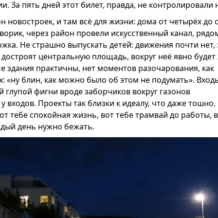
и. За пять дней этот билет, правда, не контролировали н
н новостроек, и там всё для жизни: дома от четырёх до 
дворик, через район провели искусственный канал, рядо
жка. Не страшно выпускать детей: движения почти нет, 
а достроят центральную площадь, вокруг неё явно будет
се здания практичны, нет моментов разочарования, как
х: «ну блин, как можно было об этом не подумать». Вход
й глупой фигни вроде заборчиков вокруг газонов
у входов. Проекты так близки к идеалу, что даже тошно.
т тебе спокойная жизнь, вот тебе трамвай до работы, 
ждый день нужно бежать.