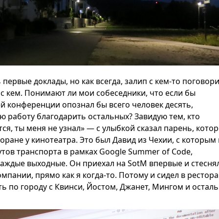
 первые доклады, но как всегда, залип с кем-то поговор
 с кем. Понимают ли мои собеседники, что если бы
ей конференции опознал бы всего человек десять,
ую работу благодарить остальных? Завидую тем, кто
ся, ты меня не узнал» — с улыбкой сказал парень, котор
оране у кинотеатра. Это был Давид из Чехии, с которым
тов транспорта в рамках Google Summer of Code,
каждые выходные. Он приехал на SotM впервые и стесня
мпании, прямо как я когда-то. Потому и сидел в рестор
ть по городу с Квинси, Йостом, Джанет, Мингом и остал