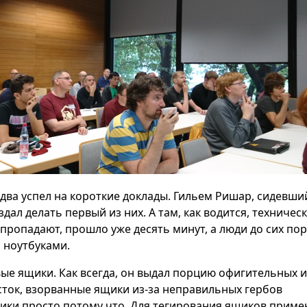
едва успел на короткие доклады. Гильем Ришар, сидевши
здал делать первый из них. А там, как водится, техничес
пропадают, прошло уже десять минут, а люди до сих пор
 ноутбуками.
ые ящики. Как всегда, он выдал порцию офигительных 
сток, взорванные ящики из-за неправильных гербов
ики просто потому что. Для тегирования ящиков прим