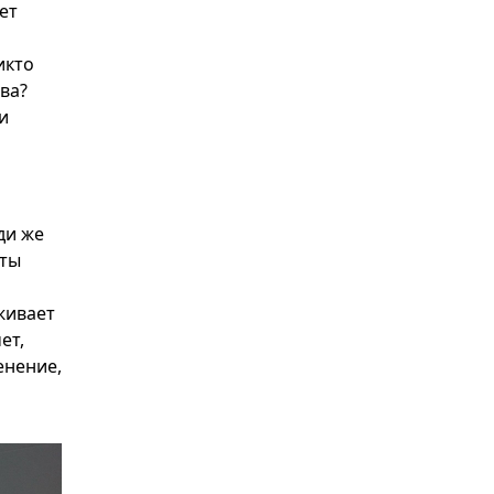
ет
икто
ва?
и
ди же
кты
живает
ет,
енение,