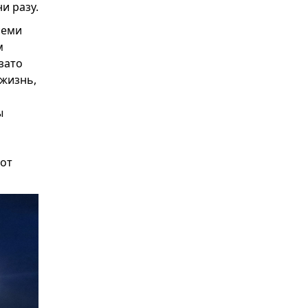
и разу.
семи
м
зато
 жизнь,
ы
вот