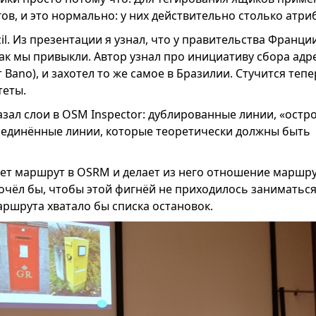
гов, и это нормально: у них действительно столько атри
il. Из презентации я узнал, что у правительства Франци
 как мы привыкли. Автор узнал про инициативу сбора адр
 Bano), и захотел то же самое в Бразилии. Стучится теп
теты.
зал слои в OSM Inspector: дублированные линии, «остр
оединённые линии, которые теоретически должны быть
ет маршрут в OSRM и делает из него отношение маршр
очёл бы, чтобы этой фигнёй не приходилось заниматься
ршрута хватало бы списка остановок.