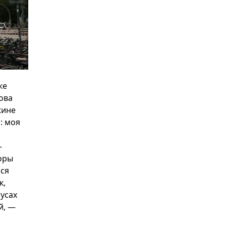
же
ова
жине
: моя
—
оры
ься
к,
бусах
й, —