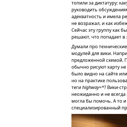
топили за диктатуру: ка
руководить обсуждениям
адекватность и имела р
не возражал, и как избе
Сейчас эту группу как 
решают, что попадает в
Думали про технические
модулей для вики. Напри
предложенной схемой. П
обычно рисуют карту не
было видно на сайте ил
но на практике пользов
теги
highway=*
? Вики-ст
неожиданно и не всегда 
могла бы помочь. А то 
специализированный пр