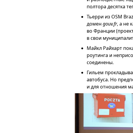
полтора десятка те
Тьерри из OSM Braz
домен
gouv.fr
, а не
во Франции (проект
в свои муниципали
Майкл Райхарт пока
роутинга и неприс
соединены.
Гильем прокладыва
автобуса. Но предп
и для отношения ма