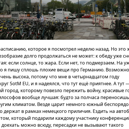
расписанию, которое я посмотрел неделю назад. Но это 
безобразие долго продолжаться не может: к обеду уже сн
ая: если солнце, то жара. Если нет, то подмерзаем. На у
то я пишу сплошь плохие вещи про Германию. Возможно
чень высока, потому что мне в четырнадцатом году
руг SotM EU, и я надеялся, что тут ещё приятнее. А тут 
й город, которому повезло пережить войну, красивые г
философов вообще лучшая: будто за полчаса переносиш
другим климатом. Везде царит немного южный беспорядо
о держат в рамках немецкого приличия. Ездить на авто
етом, который подарили каждому участнику конференци
 доехать можно всюду, пересадки не вызывают такого