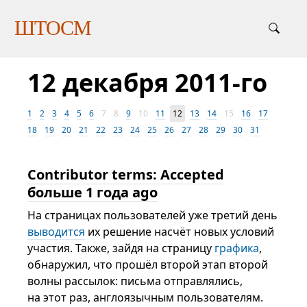
ШТОСМ
12 декабря 2011-го
1
2
3
4
5
6
7
8
9
10
11
12
13
14
15
16
17
18
19
20
21
22
23
24
25
26
27
28
29
30
31
Contributor terms: Accepted
больше 1 года ago
На страницах пользователей уже третий день
выводится
их решение насчёт новых условий
участия. Также, зайдя на страницу
графика
,
обнаружил, что прошёл второй этап второй
волны рассылок: письма отправлялись,
на этот раз, англоязычным пользователям.