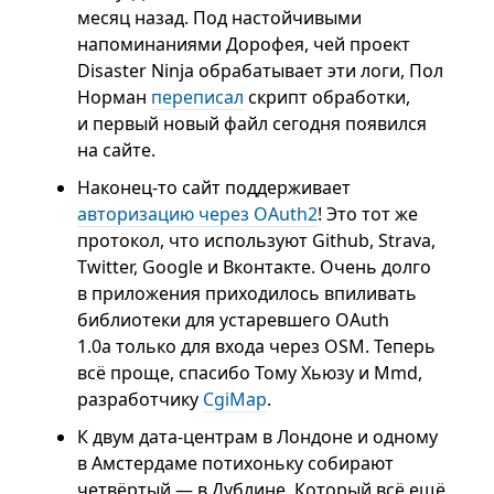
месяц назад. Под настойчивыми
напоминаниями Дорофея, чей проект
Disaster Ninja обрабатывает эти логи, Пол
Норман
переписал
скрипт обработки,
и первый новый файл сегодня появился
на сайте.
Наконец-то сайт поддерживает
авторизацию через OAuth2
! Это тот же
протокол, что используют Github, Strava,
Twitter, Google и Вконтакте. Очень долго
в приложения приходилось впиливать
библиотеки для устаревшего OAuth
1.0a только для входа через OSM. Теперь
всё проще, спасибо Тому Хьюзу и Mmd,
разработчику
CgiMap
.
К двум дата-центрам в Лондоне и одному
в Амстердаме потихоньку собирают
четвёртый — в Дублине. Который всё ещё