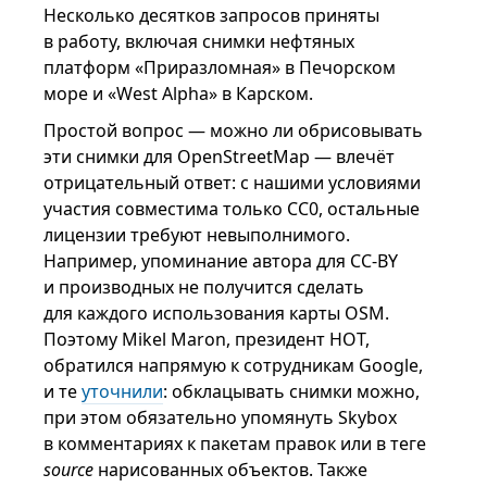
Несколько десятков запросов приняты
в работу, включая снимки нефтяных
платформ «Приразломная» в Печорском
море и «West Alpha» в Карском.
Простой вопрос — можно ли обрисовывать
эти снимки для OpenStreetMap — влечёт
отрицательный ответ: с нашими условиями
участия совместима только CC0, остальные
лицензии требуют невыполнимого.
Например, упоминание автора для CC-BY
и производных не получится сделать
для каждого использования карты OSM.
Поэтому Mikel Maron, президент HOT,
обратился напрямую к сотрудникам Google,
и те
уточнили
: обклацывать снимки можно,
при этом обязательно упомянуть Skybox
в комментариях к пакетам правок или в теге
source
нарисованных объектов. Также