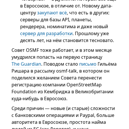
в Евросоюзе, в отличие от. Новому дата-
центру
закупают всё
, что есть в других:
серверы для базы API, планеты,
рендерера, номинатима и даже новый
сервер для разработки
. Прошлому уже
десять лет, на нём становится тесновато.
Совет OSMF тоже работает, и в этом месяце
умудрился попасть на первую страницу
The Guardian
. Поводом стало
письмо
Гильёма
Ришара в рассылку osmf-talk, в котором он
поделился желанием Совета перенести
регистрацию компании OpenStreetMap
Foundation из Кембриджа в Великобритании
куда-нибудь в Евросоюз.
Среди причин — новые (и старые) сложности
с банковскими операциями и Paypal, больше
авторитета в Евросоюзе, простота найма
людей из ЕС (как Доротея), и шанс