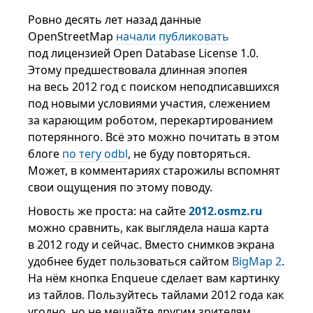
Ровно десять лет назад данные
OpenStreetMap
начали публиковать
под лицензией Open Database License 1.0.
Этому предшествовала длинная эпопея
на весь 2012 год с поиском неподписавшихся
под новыми условиями участия, слежением
за карающим роботом, перекартированием
потерянного. Всё это можно почитать в этом
блоге
по тегу odbl
, не буду повторяться.
Может, в комментариях старожилы вспомнят
свои ощущения по этому поводу.
Новость же проста: на сайте
2012.osmz.ru
можно сравнить, как выглядела наша карта
в 2012 году и сейчас. Вместо снимков экрана
удобнее будет пользоваться сайтом
BigMap 2
.
На нём кнопка Enqueue сделает вам картинку
из тайлов. Пользуйтесь тайлами 2012 года как
угодно, но не мешайте другим зрителям.