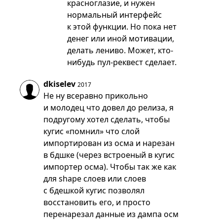
красноглазие, и нужен
нормальный интерфейс
к этой функции. Но пока нет
денег или иной мотивации,
делать лениво. Может, кто-
нибудь пул-реквест сделает.
dkiselev
2017
Не ну всеравно прикольно
и молодец что довел до релиза, я
подругому хотел сделать, чтобы
кугис «помнил» что слой
импортирован из осма и нарезан
в бдшке (через встроеный в кугис
импортер осма). Чтобы так же как
для shape слоев или слоев
с бдешкой кугис позволял
восстановить его, и просто
перенарезал данные из дампа осм