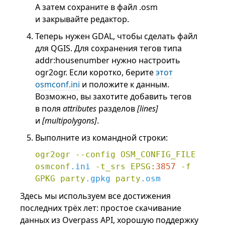
А затем сохраните в файл .osm
и закрывайте редактор.
Теперь нужен GDAL, чтобы сделать файл
для QGIS. Для сохранения тегов типа
addr:housenumber нужно настроить
ogr2ogr. Если коротко, берите
этот
osmconf.ini
и положите к данным.
Возможно, вы захотите добавить тегов
в поля
attributes
разделов
[lines]
и
[multipolygons]
.
Выполните из командной строки:
ogr2ogr
--config
OSM_CONFIG_FILE
osmconf
.ini
-t_srs
EPSG
:3857
-f
GPKG
party
.gpkg
party
.osm
Здесь мы используем все достижения
последних трёх лет: простое скачивание
данных из Overpass API, хорошую поддержку