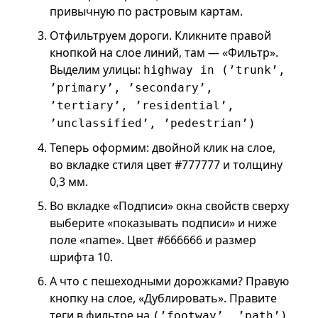
привычную по растровым картам.
Отфильтруем дороги. Кликните правой
кнопкой на слое линий, там — «Фильтр».
Выделим улицы:
highway in (’trunk’,
’primary’, ’secondary’,
’tertiary’, ’residential’,
’unclassified’, ’pedestrian’)
Теперь оформим: двойной клик на слое,
во вкладке стиля цвет #777777 и толщину
0,3 мм.
Во вкладке «Подписи» окна свойств сверху
выберите «показывать подписи» и ниже
поле «name». Цвет #666666 и размер
шрифта 10.
А что с пешеходными дорожками? Правую
кнопку на слое, «Дублировать». Правите
теги в фильтре на
(’footway’, ’path’)