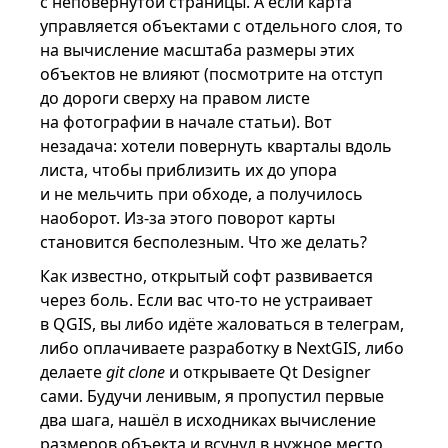
с неповёрнутой страницы. А если карта
управляется объектами с отдельного слоя, то
на вычисление масштаба размеры этих
объектов не влияют (посмотрите на отступ
до дороги сверху на правом листе
на фотографии в начале статьи). Вот
незадача: хотели повернуть кварталы вдоль
листа, чтобы приблизить их до упора
и не мельчить при обходе, а получилось
наоборот. Из-за этого поворот карты
становится бесполезным. Что же делать?
Как известно, открытый софт развивается
через боль. Если вас что-то не устраивает
в QGIS, вы либо идёте жаловаться в телеграм,
либо оплачиваете разработку в NextGIS, либо
делаете
git clone
и открываете Qt Designer
сами. Будучи ленивым, я пропустил первые
два шага, нашёл в исходниках вычисление
размеров объекта и всунул в нужное место