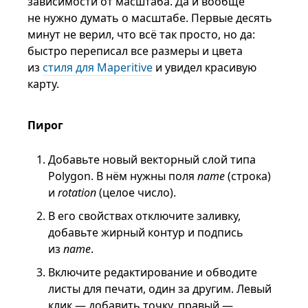
зависимости от масштаба. Да и вообще
не нужно думать о масштабе. Первые десять
минут не верил, что всё так просто, но да:
быстро переписал все размеры и цвета
из
стиля для Maperitive
и увидел красивую
карту.
Пирог
Добавьте новый векторный слой типа
Polygon. В нём нужны поля
name
(строка)
и
rotation
(целое число).
В его свойствах отключите заливку,
добавьте жирный контур и подпись
из
name
.
Включите редактирование и обводите
листы для печати, один за другим. Левый
клик — добавить точку, правый —