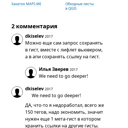
Хакатон MAPS.ME
Обходные листы
в QGIS
2 комментария
dkiselev
2017
Можно еще сам запрос сохранять
в гист, вместе с лифлет вьювером,
а в апи сохранять ссылку на гист.
Илья Зверев
2017
We need to go deeper!
dkiselev
2017
We need to go deeper!
ДА, что-то я недоработал, всего же
150 тегов, надо экономить, значит
нужен еще 1 мета-гист в котором
хранить ссылки на другие гисты.