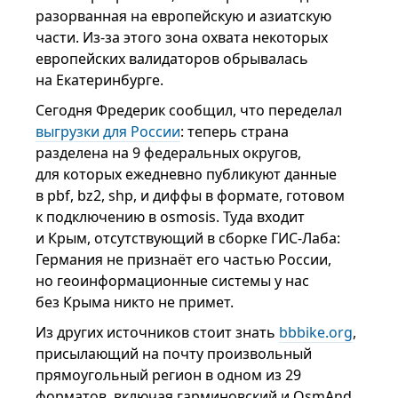
разорванная на европейскую и азиатскую
части. Из-за этого зона охвата некоторых
европейских валидаторов обрывалась
на Екатеринбурге.
Сегодня Фредерик сообщил, что переделал
выгрузки для России
: теперь страна
разделена на 9 федеральных округов,
для которых ежедневно публикуют данные
в pbf, bz2, shp, и диффы в формате, готовом
к подключению в osmosis. Туда входит
и Крым, отсутствующий в сборке ГИС-Лаба:
Германия не признаёт его частью России,
но геоинформационные системы у нас
без Крыма никто не примет.
Из других источников стоит знать
bbbike.org
,
присылающий на почту произвольный
прямоугольный регион в одном из 29
форматов, включая гарминовский и OsmAnd,