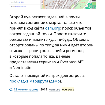
Второй пул-реквест, ждавший в почти
готовом состоянии с марта, только что
принят в код сайта
osm.org
: поиск объектов
вокруг заданной точки. Просто включите
режим «?» и тыкните куда-нибудь. Объекты
отсортированы по типу, за ними идёт второй
список — границ поселений и регионов,
в которые попала точка. Данные
предоставлены сервисами Overpass API
и Nominatim.
Остался последний из трёх долгостроев:
прокладка маршрута
(
демо
).
13 комментариев
2014
osm.org
overpass