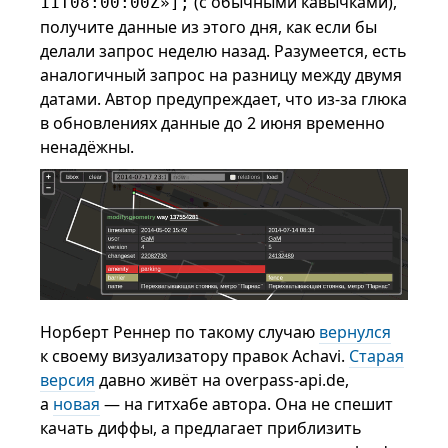
(с обычными кавычками),
11T08:00:00Z»];
получите данные из этого дня, как если бы
делали запрос неделю назад. Разумеется, есть
аналогичный запрос на разницу между двумя
датами. Автор предупреждает, что из-за глюка
в обновлениях данные до 2 июня временно
ненадёжны.
Норберт Реннер по такому случаю
вернулся
к своему визуализатору правок Achavi.
Старая
версия
давно живёт на overpass-api.de,
а
новая
— на гитхабе автора. Она не спешит
качать диффы, а предлагает приблизить