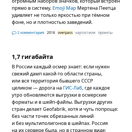
огромным наборов значков, который встроен
прямо в систему.
Emoji Map
Мертена Пеетца
удивляет не только яркостью при тёмном
фоне, но и плотностью заведений.
2 комментария
2016
overpass
картостили
проекты
1,7 гигабайта
В России каждый осмер знает: если нужен
свежий дамп какой-то области страны,
или вся территория бывшего СССР
целиком — дорога на
ГИС-Лаб
, где каждое
утро обновляются выгрузки в осмерские
форматы и в шейп-файлы. Выгрузки других
стран делает Geofabrik, хотя и чуть попроще:
без части точек обрезанных линий
и без мультиполигонов в шейпах. Россия
на их сервере была, но в странном виде: