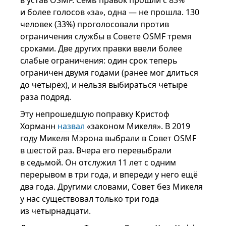
в устав OSMF. Семь правок прошли с 83%
и более голосов «за», одна — не прошла. 130
человек (33%) проголосовали против
ограничения службы в Совете OSMF тремя
сроками. Две других правки ввели более
слабые ограничения: один срок теперь
ограничен двумя годами (ранее мог длиться
до четырёх), и нельзя выбираться четыре
раза подряд.
Эту непрошедшую поправку Кристоф
Хорманн
назвал
«законом Микеля». В 2019
году Микеля Мэрона выбрали в Совет OSMF
в шестой раз. Вчера его перевыбрали
в седьмой. Он отслужил 11 лет с одним
перерывом в три года, и впереди у него ещё
два года. Другими словами, Совет без Микеля
у нас существовал только три года
из четырнадцати.