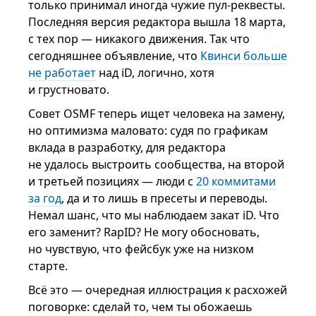
только принимал иногда чужие пул-реквесты.
Последняя версия редактора вышла 18 марта,
с тех пор — никакого движения. Так что
сегодняшнее объявление, что
Квинси больше
не работает
над iD, логично, хотя
и грустновато.
Совет OSMF теперь ищет человека на замену,
но оптимизма маловато: судя по графикам
вклада в разработку, для редактора
не удалось выстроить сообщества, на второй
и третьей позициях — люди с
20 коммитами
за год
, да и то лишь в пресеты и переводы.
Немал шанс, что мы наблюдаем закат iD. Что
его заменит? RapID? Не могу обосновать,
но чувствую, что фейсбук уже на низком
старте.
Всё это — очередная иллюстрация к расхожей
поговорке: сделай то, чем ты обожаешь