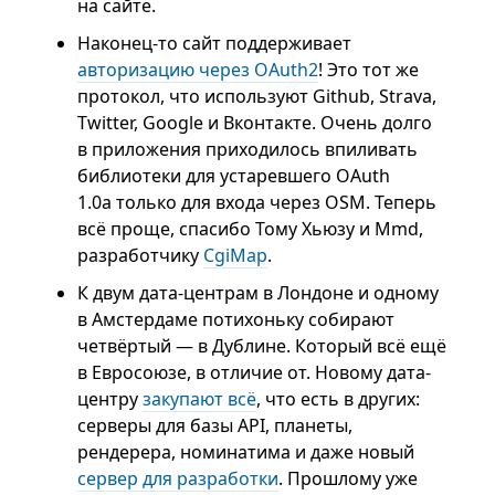
на сайте.
Наконец-то сайт поддерживает
авторизацию через OAuth2
! Это тот же
протокол, что используют Github, Strava,
Twitter, Google и Вконтакте. Очень долго
в приложения приходилось впиливать
библиотеки для устаревшего OAuth
1.0a только для входа через OSM. Теперь
всё проще, спасибо Тому Хьюзу и Mmd,
разработчику
CgiMap
.
К двум дата-центрам в Лондоне и одному
в Амстердаме потихоньку собирают
четвёртый — в Дублине. Который всё ещё
в Евросоюзе, в отличие от. Новому дата-
центру
закупают всё
, что есть в других:
серверы для базы API, планеты,
рендерера, номинатима и даже новый
сервер для разработки
. Прошлому уже