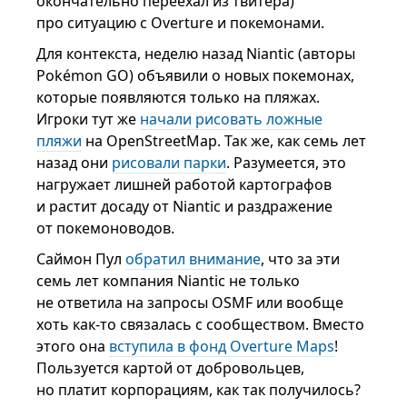
окончательно переехал из твитера)
про ситуацию с Overture и покемонами.
Для контекста, неделю назад Niantic (авторы
Pokémon GO) объявили о новых покемонах,
которые появляются только на пляжах.
Игроки тут же
начали рисовать ложные
пляжи
на OpenStreetMap. Так же, как семь лет
назад они
рисовали парки
. Разумеется, это
нагружает лишней работой картографов
и растит досаду от Niantic и раздражение
от покемоноводов.
Саймон Пул
обратил внимание
, что за эти
семь лет компания Niantic не только
не ответила на запросы OSMF или вообще
хоть как-то связалась с сообществом. Вместо
этого она
вступила в фонд Overture Maps
!
Пользуется картой от добровольцев,
но платит корпорациям, как так получилось?