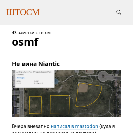
ШТОСМ
43 заметки с тегом
osmf
Не вина Niantic
Вчера внезапно
написал в mastodon
(куда я