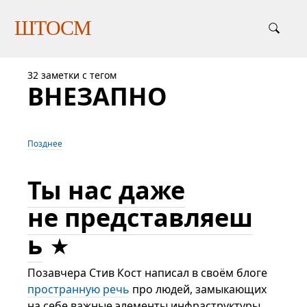
ШТОСМ
32 заметки с тегом
ВНЕЗАПНО
Позднее
Ты нас даже
не представляеш
ь
Позавчера Стив Кост написал в своём блоге
пространную речь
про людей, замыкающих
на себе важные элементы инфраструктуры