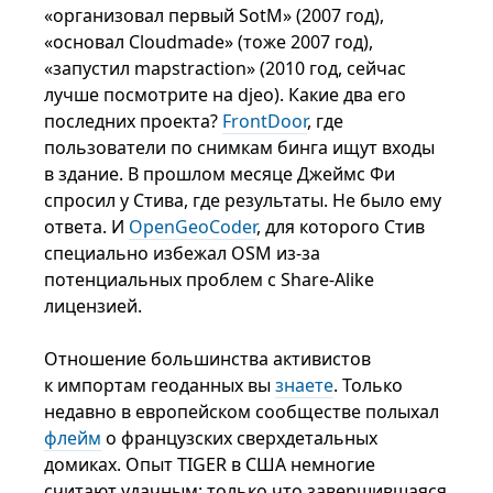
«организовал первый SotM» (2007 год),
«основал Cloudmade» (тоже 2007 год),
«запустил mapstraction» (2010 год, сейчас
лучше посмотрите на djeo). Какие два его
последних проекта?
FrontDoor
, где
пользователи по снимкам бинга ищут входы
в здание. В прошлом месяце Джеймс Фи
спросил у Стива, где результаты. Не было ему
ответа. И
OpenGeoCoder
, для которого Стив
специально избежал OSM из-за
потенциальных проблем с Share-Alike
лицензией.
Отношение большинства активистов
к импортам геоданных вы
знаете
. Только
недавно в европейском сообществе полыхал
флейм
о французских сверхдетальных
домиках. Опыт TIGER в США немногие
считают удачным: только что завершившаяся