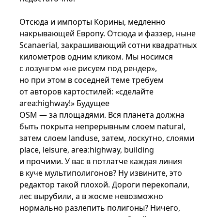
Отсюда и импорты Корины, медленно
накрывающей Европу. Отсюда и фаззер, ныне
Scanaerial, закрашивающий сотни квадратных
километров одним кликом. Мы носимся
с лозунгом «не рисуем под рендер»,
но при этом в соседней теме требуем
от авторов картостилей: «сделайте
area:highway!» Будущее
OSM — за площадями. Вся планета должна
быть покрыта непрерывным слоем natural,
затем слоем landuse, затем, лоскутно, слоями
place, leisure, area:highway, building
и прочими. У вас в потлатче каждая линия
в куче мультиполигонов? Ну извините, это
редактор такой плохой. Дороги перекопали,
лес вырубили, а в жосме невозможно
нормально разлепить полигоны? Ничего,