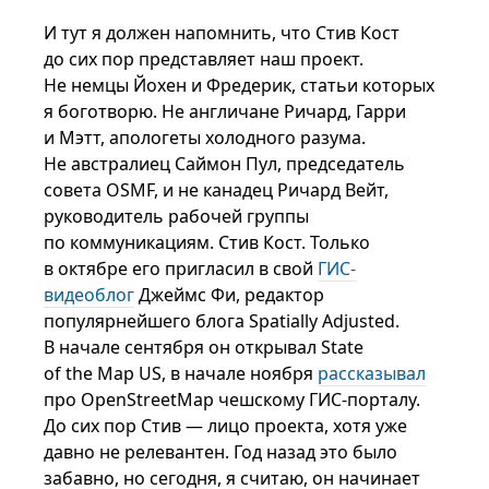
И тут я должен напомнить, что Стив Кост
до сих пор представляет наш проект.
Не немцы Йохен и Фредерик, статьи которых
я боготворю. Не англичане Ричард, Гарри
и Мэтт, апологеты холодного разума.
Не австралиец Саймон Пул, председатель
совета OSMF, и не канадец Ричард Вейт,
руководитель рабочей группы
по коммуникациям. Стив Кост. Только
в октябре его пригласил в свой
ГИС-
видеоблог
Джеймс Фи, редактор
популярнейшего блога Spatially Adjusted.
В начале сентября он открывал State
of the Map US, в начале ноября
рассказывал
про OpenStreetMap чешскому ГИС-порталу.
До сих пор Стив — лицо проекта, хотя уже
давно не релевантен. Год назад это было
забавно, но сегодня, я считаю, он начинает