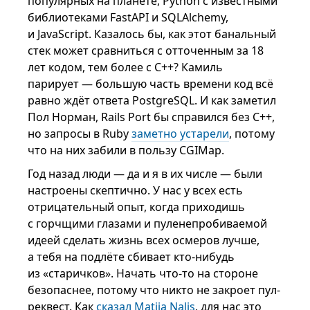
популярных на планете, Python с известными
библиотеками FastAPI и SQLAlchemy,
и JavaScript. Казалось бы, как этот банальный
стек может сравниться с отточенным за 18
лет кодом, тем более с C++? Камиль
парирует — большую часть времени код всё
равно ждёт ответа PostgreSQL. И как заметил
Пол Норман, Rails Port бы справился без C++,
но запросы в Ruby
заметно устарели
, потому
что на них забили в пользу CGIMap.
Год назад люди — да и я в их числе — были
настроены скептично. У нас у всех есть
отрицательный опыт, когда приходишь
с горчщими глазами и пуленепробиваемой
идеей сделать жизнь всех осмеров лучше,
а тебя на подлёте сбивает кто-нибудь
из «старичков». Начать что-то на стороне
безопаснее, потому что никто не закроет пул-
реквест. Как
сказал Matija Nalis
, для нас это