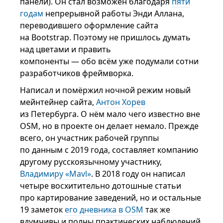
панели). Он стал возможен благодаря
пяти
годам
непрерывной работы Энди Аллана,
переводившего оформление сайта
на Bootstrap. Поэтому не пришлось думать
над цветами и править
компоненты — обо всём уже подумали сотни
разработчиков фреймворка.
Написал и помёржил ночной режим новый
мейнтейнер сайта,
Антон Хорев
из Петербурга. О нём мало чего известно вне
OSM, но в проекте он делает немало. Прежде
всего, он участник рабочей группы
по данным с 2019 года, составляет компанию
другому русскоязычному участнику,
Владимиру «Mavl»
. В 2018 году он написал
четыре восхитительно дотошные статьи
про картирование заведений, но и остальные
19 заметок
его дневника в OSM
так же
вдумчивы и полны практических наблюдений.