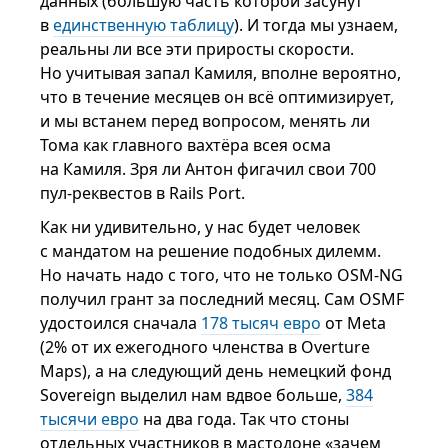
данных (большую часть которой засунут
в
единственную таблицу
). И тогда мы узнаем,
реальны ли все эти приросты скорости.
Но учитывая запал Камиля, вполне вероятно,
что в течение месяцев он всё оптимизирует,
и мы встанем перед вопросом, менять ли
Тома как главного вахтёра всея осма
на Камиля. Зря ли Антон фигачил свои 700
пул-реквестов в Rails Port.
Как ни удивительно, у нас будет человек
с мандатом на решение подобных дилемм.
Но начать надо с того, что не только OSM-NG
получил грант за последний месяц. Сам OSMF
удостоился сначала
178 тысяч евро
от Meta
(2% от их ежегодного членства в Overture
Maps), а на следующий день немецкий фонд
Sovereign выделил нам вдвое больше,
384
тысячи евро
на два года. Так что стоны
отдельных участников в мастодоне «зачем