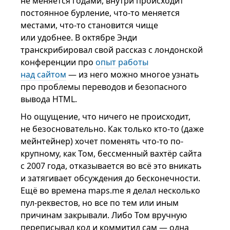
не меняется годами, внутри происходит
постоянное бурление, что-то меняется
местами, что-то становится чище
или удобнее. В октябре Энди
транскрибировал свой рассказ с лондонской
конференции про
опыт работы
над сайтом
— из него можно многое узнать
про проблемы переводов и безопасного
вывода HTML.
Но ощущение, что ничего не происходит,
не безосновательно. Как только кто-то (даже
мейнтейнер) хочет поменять что-то по-
крупному, как Том, бессменный вахтёр сайта
с 2007 года, отказывается во всё это вникать
и затягивает обсуждения до бесконечности.
Ещё во времена maps.me я делал несколько
пул-реквестов, но все по тем или иным
причинам закрывали. Либо Том вручную
переписывал код и коммитил сам — одна