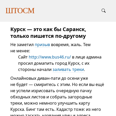
ШТОСМ
Курск — это как бы Саранск,
только пишется по-другому
Не заметил
призыв
вовремя, жаль. Тем
не менее:
Сайт
http://www.bus46.ru/
в лице админа
просил домапить город Курск, с их
стороны начали
заливать треки
.
Онлайновых диван-пати до осени уже
не будет — смиритесь с этим. Но если вы ещё
не успели изрисовать очередную пачку
обходных листов и собрать загородные
треки, можно немного улучшить карту
Курска. Бинг там есть. Кадастр тоже: из него
можно таскать названия улиц и адреса.