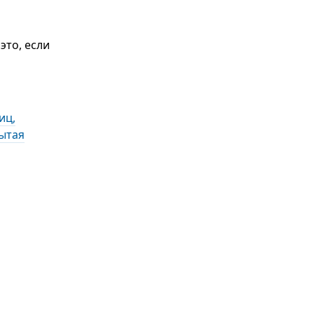
это, если
иц,
ытая