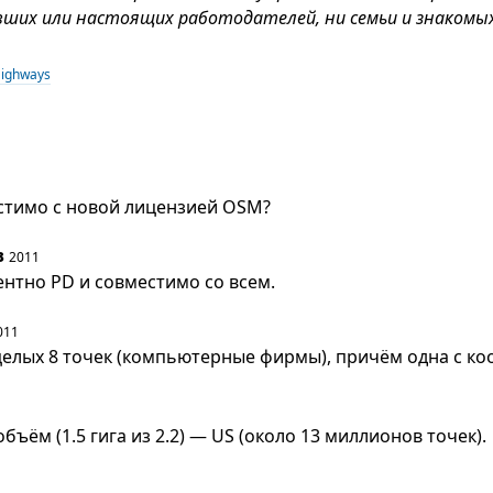
вших или настоящих работодателей, ни семьи и знакомых
Highways
естимо с новой лицензией OSM?
в
2011
ентно PD и совместимо со всем.
011
целых 8 точек (компьютерные фирмы), причём одна с к
ъём (1.5 гига из 2.2) — US (около 13 миллионов точек).