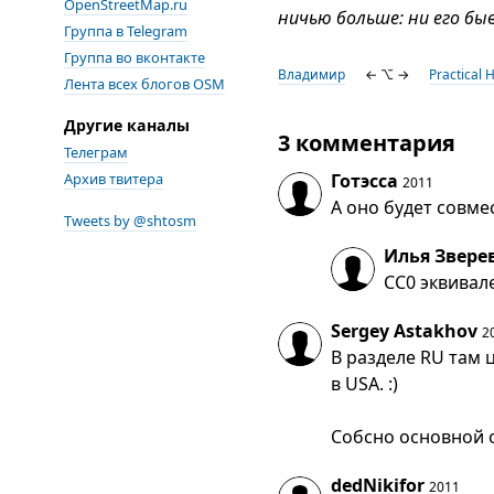
OpenStreetMap.ru
ничью больше: ни его бы
Группа в Telegram
Группа во вконтакте
Владимир
← ⌥ →
Practical 
Лента всех блогов OSM
Другие каналы
3 комментария
Телеграм
Архив твитера
Готэсса
2011
А оно будет совм
Tweets by @shtosm
Илья Звере
CC0 эквивал
Sergey Astakhov
2
В разделе RU там 
в USA. :)
Собсно основной об
dedNikifor
2011