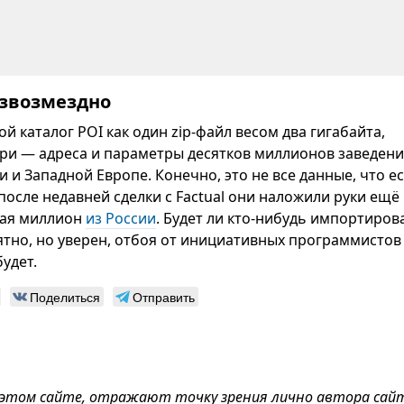
езвозмездно
ой каталог POI как один zip-файл весом два гигабайта,
три — адреса и параметры десятков миллионов заведен
и и Западной Европе. Конечно, это не все данные, что е
после недавней сделки с Factual они наложили руки ещё 
чая миллион
из России
. Будет ли кто-нибудь импортирова
тно, но уверен, отбоя от инициативных программистов
удет.
Поделиться
Отправить
 этом сайте, отражают точку зрения лично автора сай