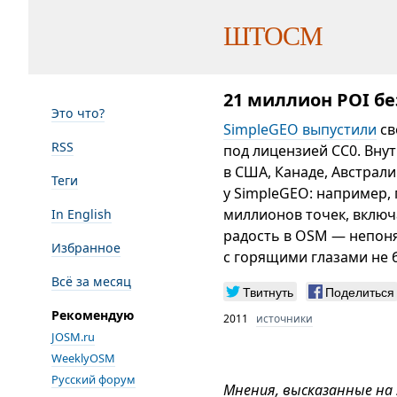
ШТОСМ
21 миллион POI б
Это что?
SimpleGEO выпустили
св
RSS
под лицензией CC0. Вну
в США, Канаде, Австрали
Теги
у SimpleGEO: например, 
миллионов точек, вклю
In English
радость в OSM — непоня
Избранное
с горящими глазами не б
Всё за месяц
Твитнуть
Поделиться
Рекомендую
2011
источники
JOSM.ru
WeeklyOSM
Русский форум
Мнения, высказанные на