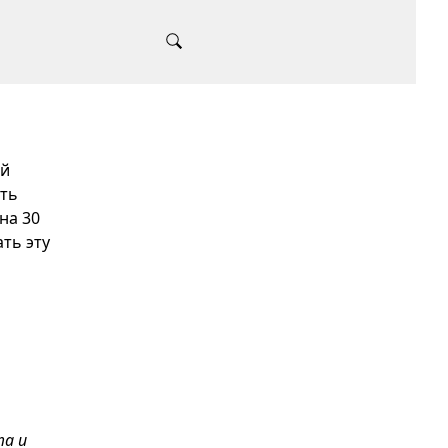
ий
сть
на 30
ть эту
та и