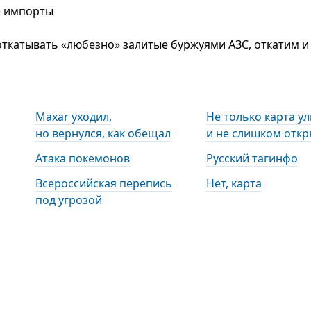
е импорты
ткатывать «любезно» залитые буржуями АЗС, откатим и 
Maxar уходил,
Не только карта ул
но вернулся, как обещал
и не слишком откр
Атака покемонов
Русский тагинфо
Всероссийская перепись
Нет, карта
под угрозой