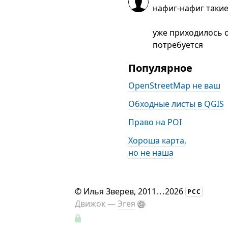
нафиг-нафиг таки
уже приходилось о
потребуется
Популярное
OpenStreetMap не ваш
Обходные листы в QGIS
Право на POI
Хороша карта,
но не наша
©
Илья Зверев
, 2011
...
2026
РСС
Движок —
Эгея