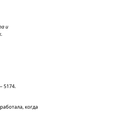
та и
.
— 5174.
 работала, когда