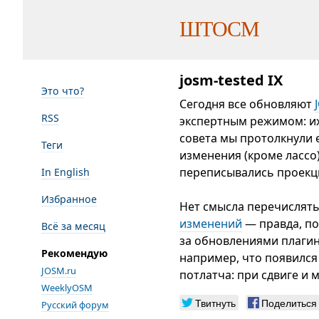
ШТОСМ
josm-tested IX
Это что?
Сегодня все обновляют
RSS
экспертным режимом: их
совета мы протолкнули 
Теги
изменения (кроме лассо)
переписывались проекци
In English
Избранное
Нет смысла перечислять
изменений
— правда, пок
Всё за месяц
за обновлениями плаги
Рекомендую
например, что появился
JOSM.ru
потлатча: при сдвиге и
WeeklyOSM
Твитнуть
Поделиться
Русский форум