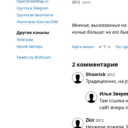
OpenStreetMap.ru
2012
josm
Группа в Telegram
Группа во вконтакте
Лента всех блогов OSM
Мнения, высказанные на
ничью больше: ни его бы
Другие каналы
Телеграм
Архив твитера
Карта жизни
← ⌥ →
Тест-д
Tweets by @shtosm
2 комментария
Shoorick
2012
Традиционно, на j
Илья Звере
Там ссылка н
сайт вчера 
Zkir
2012
Неужели дожили. Я