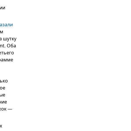
нии
азали
им
в шутку
nt. Оба
етьего
рамме
лько
ное
ные
ние
жок —
х