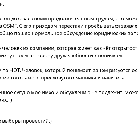
н.
о он доказал своим продолжительным трудом, что мож
в OSMF. С его приходом перестали проёбываться заявл
вообще пошло нормальное обсуждение юридических воп
 человек из компании, которая живёт за счёт открытост
ихнуть осм в сторону дружелюбности к новичкам.
то HOT. Человек, который понимает, зачем рисуется ос
роме того самого пресловутого мапника и навитела.
нное сугубо моё имхо и обсуждению не подлежит. Мож
их. :)
 выборы провести? ;)