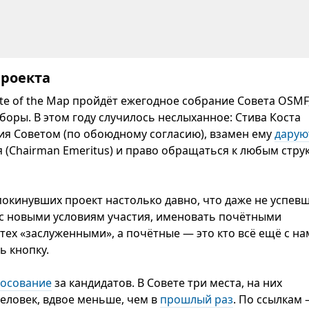
роекта
tate of the Map пройдёт ежегодное собрание Совета OSMF,
боры. В этом году случилось неслыханное: Стива Коста
ия Советом (по обоюдному согласию), взамен ему
дарую
 (Chairman Emeritus) и право обращаться к любым стру
покинувших проект настолько давно, что даже не успев
 с новыми условиям участия, именовать почётными
тех «заслуженными», а почётные — это кто всё ещё с на
ь кнопку.
лосование
за кандидатов. В Совете три места, на них
человек, вдвое меньше, чем в
прошлый раз
. По ссылкам 