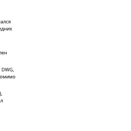
мался
едних
лен
н DWG,
 помимо
,
ал