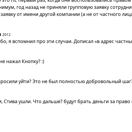
о это НЕ первый раз, когда они воспользовались правом
инимум, год назад не приняли групповую заявку сотрудн
заявку от имени другой компании (а не от частного лица
в
2012
бо, я вспомнил про эти случаи. Дописал «в адрес частны
 не нажал Кнопку? :)
просили уйти? Это не был полностью добровольный шаг
 Стива ушли. Что дальше? будут брать деньги за право