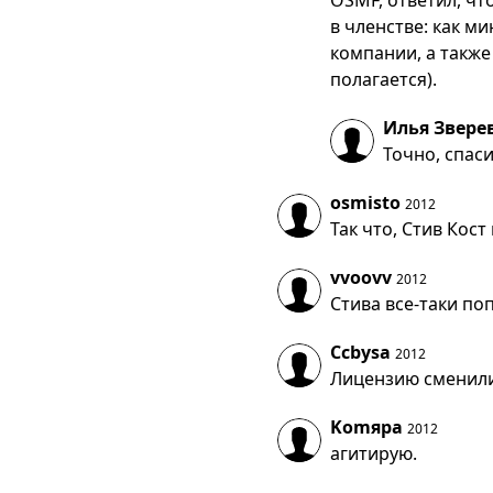
OSMF, ответил, чт
в членстве: как м
компании, а также 
полагается).
Илья Звере
Точно, спаси
osmisto
2012
Так что, Стив Кост
vvoovv
2012
Стива все-таки по
Ccbysa
2012
Лицензию сменили,
Komяpa
2012
агитирую.