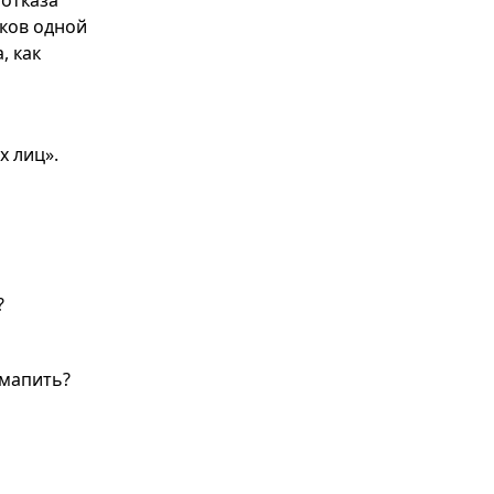
 отказа
иков одной
, как
х лиц».
?
 мапить?