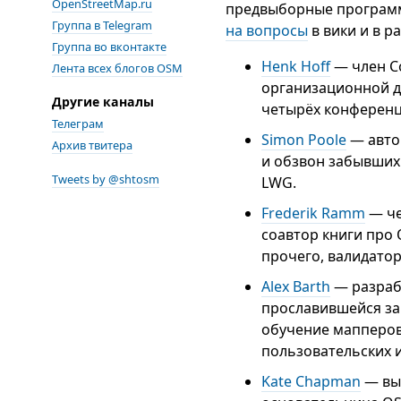
OpenStreetMap.ru
предвыборные программ
Группа в Telegram
на вопросы
в вики и в р
Группа во вконтакте
Henk Hoff
— член Со
Лента всех блогов OSM
организационной д
Другие каналы
четырёх конференци
Телеграм
Simon Poole
— автор
Архив твитера
и обзвон забывших
Tweets by @shtosm
LWG.
Frederik Ramm
— че
соавтор книги про 
прочего, валидатор
Alex Barth
— разрабо
прославившейся за
обучение мапперов 
пользовательских 
Kate Chapman
— выд