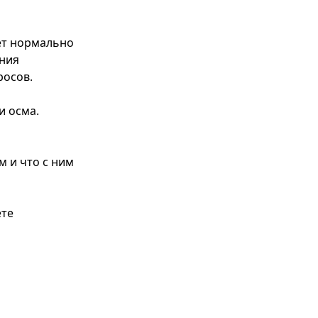
ет нормально
ения
росов.
и осма.
м и что с ним
ете