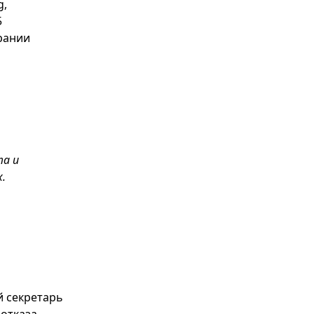
g,
5
брании
та и
.
й секретарь