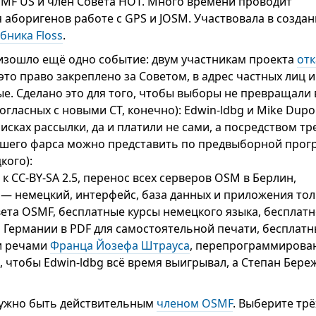
MF US и член Совета HOT. Много времени проводит
я аборигенов работе с GPS и JOSM. Участвовала в созда
бника Floss
.
изошло ещё одно событие: двум участникам проекта
отк
 это право закреплено за Советом, в адрес частных лиц 
е. Сделано это для того, чтобы выборы не превращали 
согласных с новыми CT, конечно): Edwin-ldbg и Mike Dupo
исках рассылки, да и платили не сами, а посредством тр
вшего фарса можно представить по предвыборной прог
кого):
к CC-BY-SA 2.5, перенос всех серверов OSM в Берлин,
— немецкий, интерфейс, база данных и приложения то
вета OSMF, бесплатные курсы немецкого языка, бесплат
 Германии в PDF для самостоятельной печати, бесплат
и речами
Франца Йозефа Штрауса
, перепрограммирова
, чтобы Edwin-ldbg всё время выигрывал, а Степан Бере
нужно быть действительным
членом OSMF
. Выберите трё