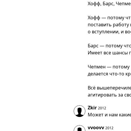
Хофф, Барс, Чепме
Хофф — потому чт
поставить работу 
о вступлении, и 
Барс — потому что
Имеет все шансы п
Чепмен — потому ч
делается что-то к
Всё вышеперечиле
агитировать за сво
Zkir
2012
Может и нам какие
vvoovv
2012