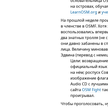
основательница OS
на островах, обуча
LearnOSM.org
и
уче
На прошлой неделе про
в членстве в OSMF. Хотя
воспользовались впервы
два знатных тролля (не 
они давно забанены в сп
лица. Величину минова
Эдвина (перевод с немец
Цели: возвращение 
официальный язык 
на нём; роспуск Со
изображение флага
Audio CD с лучшим
сайта
OSM Fight
так
проигрывал.
Чтобы проголосовать, 