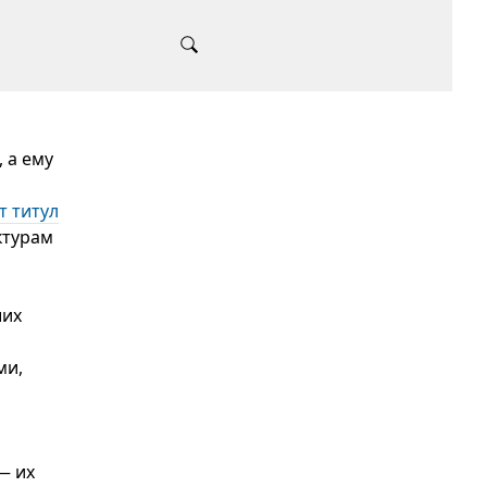
 а ему
т титул
ктурам
ших
ми,
— их