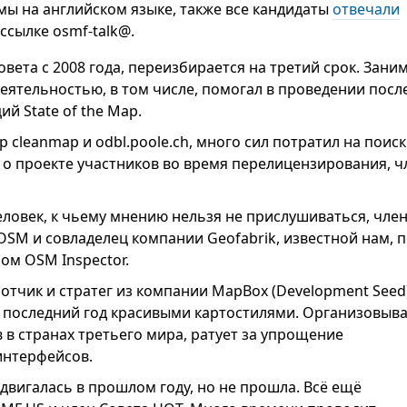
ы на английском языке, также все кандидаты
отвечали
ассылке osmf-talk@.
вета с 2008 года, переизбирается на третий срок. Зани
еятельностью, в том числе, помогал в проведении посл
й State of the Map.
 cleanmap и odbl.poole.ch, много сил потратил на поиск
 о проекте участников во время перелицензирования, ч
ловек, к чьему мнению нельзя не прислушиваться, чле
OSM и совладелец компании Geofabrik, известной нам,
ом OSM Inspector.
тчик и стратег из компании MapBox (Development Seed)
 последний год красивыми картостилями. Организовыв
в странах третьего мира, ратует за упрощение
интерфейсов.
вигалась в прошлом году, но не прошла. Всё ещё