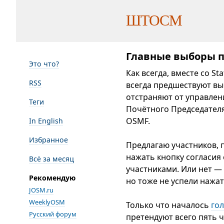
ШТОСМ
Главные выборы п
Это что?
Как всегда, вместе со S
RSS
всегда предшествуют вы
отстраняют от управлен
Теги
Почётного Председателя
OSMF.
In English
Избранное
Предлагаю участников, 
нажать кнопку согласия
Всё за месяц
участниками. Или нет — 
Рекомендую
но тоже не успели нажат
JOSM.ru
WeeklyOSM
Только что началось
го
Русский форум
претендуют всего пять 