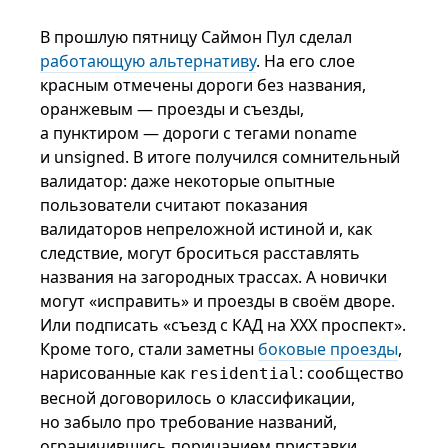
В прошлую пятницу Саймон Пул сделал
работающую альтернативу
. На его слое
красным отмечены дороги без названия,
оранжевым — проезды и съезды,
а пунктиром — дороги с тегами noname
и unsigned. В итоге получился сомнительный
валидатор: даже некоторые опытные
пользователи считают показания
валидаторов непреложной истиной и, как
следствие, могут броситься расставлять
названия на загородных трассах. А новички
могут «исправить» и проезды в своём дворе.
Или подписать «съезд с КАД на XXX проспект».
Кроме того, стали заметны
боковые проезды
,
нарисованные как
: сообщество
residential
весной договорилось о классификации,
но забыло про требование названий,
ограничившись порицанием приставки