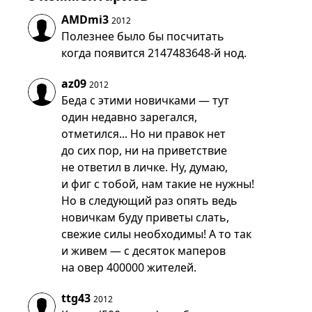
AMDmi3
2012
Полезнее было бы посчитать
когда появится 2147483648-й нод.
az09
2012
Беда с этими новичками — тут
один недавно зарегался,
отметился... Но ни правок нет
до сих пор, ни на приветствие
не ответил в личке. Ну, думаю,
и фиг с тобой, нам такие не нужны!
Но в следующий раз опять ведь
новичкам буду приветы слать,
свежие силы необходимы! А то так
и живем — с десяток маперов
на овер 400000 жителей.
ttg43
2012