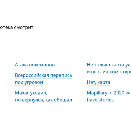
2
иотека смотрит
Атака покемонов
Не только карта ул
и не слишком откр
Всероссийская перепись
под угрозой
Нет, карта
Maxar уходил,
Mapillary in 2020 wi
но вернулся, как обещал
have stories