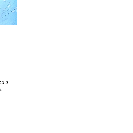
та и
.