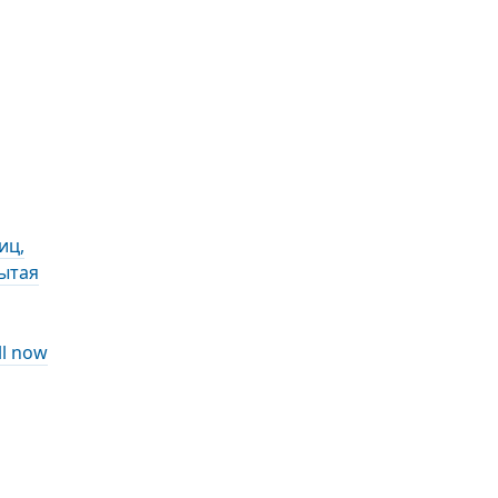
иц,
ытая
ll now