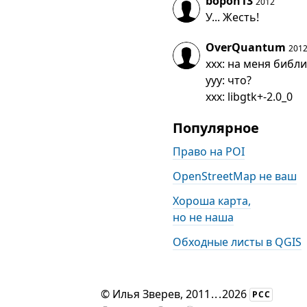
bopoh13
2012
У... Жесть!
OverQuantum
201
xxx: на меня библ
yyy: что?
xxx: libgtk+-2.0_0
Популярное
Право на POI
OpenStreetMap не ваш
Хороша карта,
но не наша
Обходные листы в QGIS
©
Илья Зверев
, 2011
...
2026
РСС