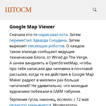
ШТОСМ
Google Map Viewer
Сначала кто-то
нарисовал кота
. Затем
переместил Эдварда Сноудена
. Затем
вырезает
писающих роботов
. О каждом
таком эпизоде сообщают ведущие
технические блоги, от Wired до The Verge.
А зачем вандалить в OpenStreetMap, чтобы
про тебя написали два человека в почтовой
рассылке, когда те же действия в Google Map
Maker радуют в миллион раз больше
читателей? Не удивительно, что молодые
художники побежали в GMM табуном.
Терпение гугла, наконец, иссякло: с 12 мая
редактор закрывается
. Модераторы