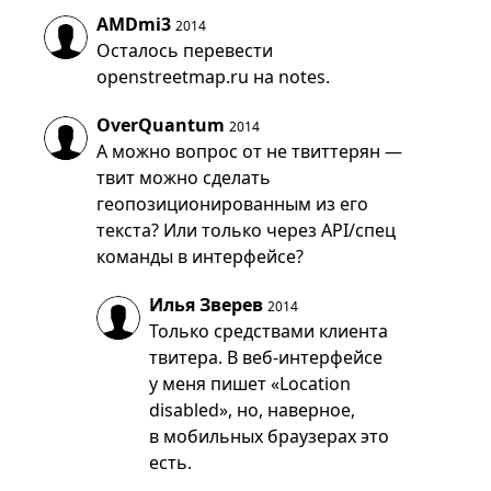
AMDmi3
2014
Осталось перевести
openstreetmap.ru на notes.
OverQuantum
2014
А можно вопрос от не твиттерян —
твит можно сделать
геопозиционированным из его
текста? Или только через API/спец
команды в интерфейсе?
Илья Зверев
2014
Только средствами клиента
твитера. В веб-интерфейсе
у меня пишет «Location
disabled», но, наверное,
в мобильных браузерах это
есть.