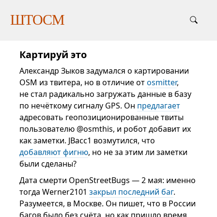
ШТОСМ
Картируй это
Александр Зыков задумался о картировании
OSM из твитера, но в отличие от
osmitter
,
не стал радикально загружать данные в базу
по нечёткому сигналу GPS. Он
предлагает
адресовать геопозиционированные твиты
пользователю @osmthis, и робот добавит их
как заметки. JBacc1 возмутился, что
добавляют фигню
, но не за этим ли заметки
были сделаны?
Дата смерти OpenStreetBugs — 2 мая: именно
тогда Werner2101
закрыл последний баг
.
Разумеется, в Москве. Он пишет, что в России
багов было без счёта, но как пришло время