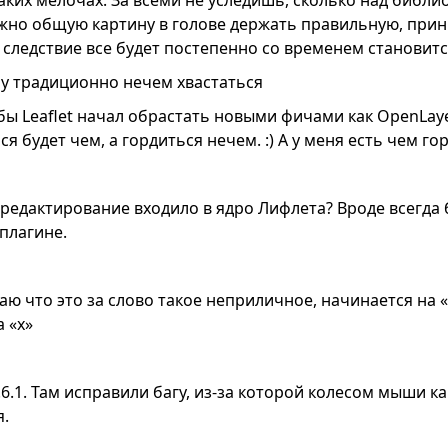
 таких мелочах. За всеми не уследишь, сколько над библи
ажно общую картину в голове держать правильную, при
к следствие все будет постепенно со временем становится
ру традиционно нечем хвастаться
обы Leaflet начал обрастать новыми фичами как OpenLay
ся будет чем, а гордиться нечем. :) А у меня есть чем го
редактирование входило в ядро Лифлета? Вроде всегда
плагине.
маю что это за слово такое неприличное, начинается на 
а «х»
0.6.1. Там исправили багу, из-за которой колесом мыши к
я.