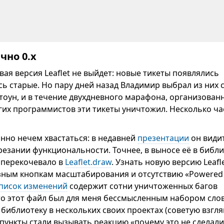
чно 0.x
вая версия Leaflet не выйдет: новые тикеты появлялись
сь старые. Но пару дней назад Владимир выбрал из них
тоун, и в течение двухдневного марафона, организован
их программистов эти тикеты уничтожил. Несколько ча
онно нечем хвастаться: в недавней
презентации
он види
резании функциональности. Точнее, в выносе её в библи
е перекочевало в
Leaflet.draw
. Узнать новую версию Leafl
зным кнопкам масштабирования и отсутствию «Powered
писок изменений
содержит сотни уничтоженных багов
-то этот файл был для меня бессмысленным набором слов
библиотеку в нескольких своих проектах (советую взгл
го пункты стали вызывать реакцию «почему это не сделали