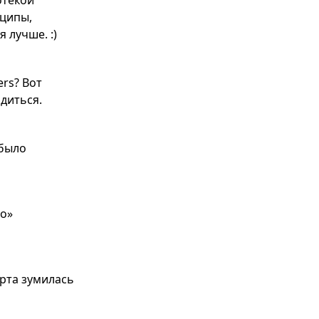
отекой
нципы,
 лучше. :)
ers? Вот
рдиться.
 было
«о»
арта зумилась