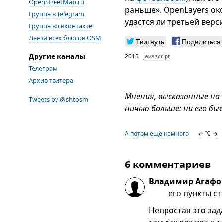
OpenStreetMap.ru
раньше». OpenLayers ок
Группа в Telegram
удастся ли третьей верс
Группа во вконтакте
Лента всех блогов OSM
Твитнуть
Поделиться
Другие каналы
2013
javascript
Телеграм
Архив твитера
Мнения, высказанные на
Tweets by @shtosm
ничью больше: ни его бы
А потом ещё немного
← ⌥ →
6 комментариев
Владимир Агафо
его пункты с
Непростая это зад