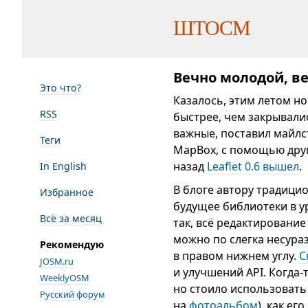
ШТОСМ
Вечно молодой, ве
Это что?
Казалось, этим летом но
RSS
быстрее, чем закрывали
важные, поставил майлс
Теги
MapBox, с помощью друг
назад
Leaflet 0.6 вышел
.
In English
В блоге автору традици
Избранное
будущее библиотеки в у
Всё за месяц
так, всё редактировани
можно по слегка несура
Рекомендую
в правом нижнем углу.
С
JOSM.ru
и улучшений API. Когда
WeeklyOSM
но стоило использовать 
Русский форум
на
фотоальбом
), как е