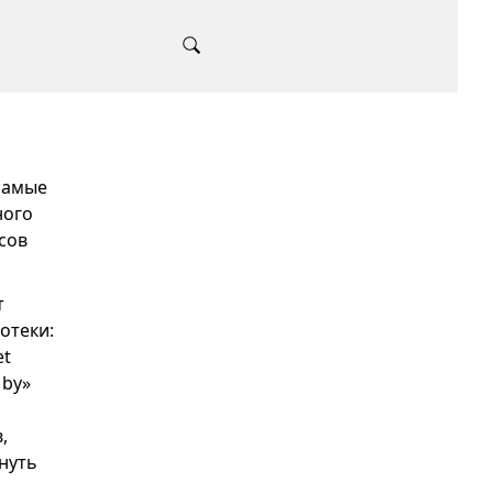
 самые
ного
сов
т
отеки:
et
 by»
,
януть