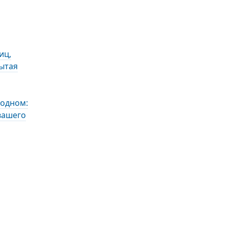
иц,
ытая
 одном:
вашего