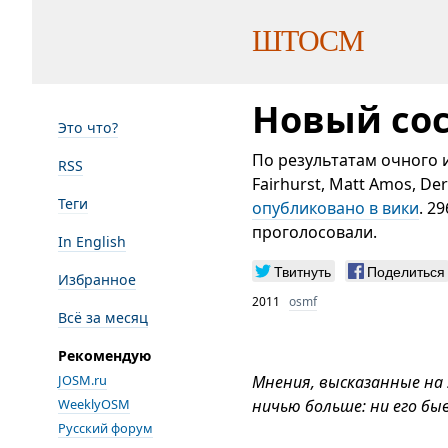
ШТОСМ
Новый сос
Это что?
По результатам очного 
RSS
Fairhurst, Matt Amos, D
Теги
опубликовано в вики
. 2
проголосовали.
In English
Твитнуть
Поделиться
Избранное
2011
osmf
Всё за месяц
Рекомендую
JOSM.ru
Мнения, высказанные на
WeeklyOSM
ничью больше: ни его бы
Русский форум