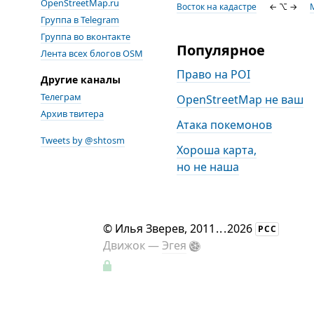
OpenStreetMap.ru
Восток на кадастре
← ⌥ →
M
Группа в Telegram
Группа во вконтакте
Популярное
Лента всех блогов OSM
Право на POI
Другие каналы
Телеграм
OpenStreetMap не ваш
Архив твитера
Атака покемонов
Tweets by @shtosm
Хороша карта,
но не наша
©
Илья Зверев
, 2011
...
2026
РСС
Движок —
Эгея