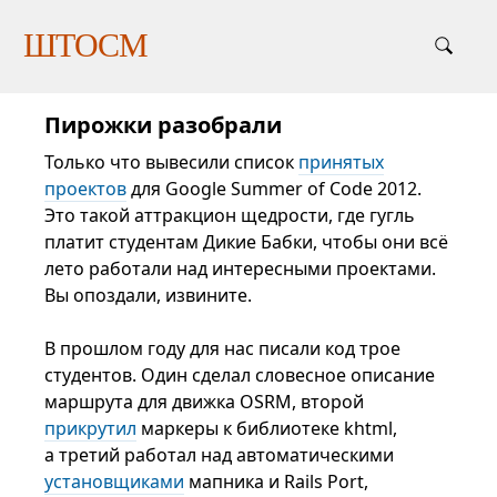
ШТОСМ
Пирожки разобрали
Только что вывесили список
принятых
проектов
для Google Summer of Code 2012.
Это такой аттракцион щедрости, где гугль
платит студентам Дикие Бабки, чтобы они всё
лето работали над интересными проектами.
Вы опоздали, извините.
В прошлом году для нас писали код трое
студентов. Один сделал словесное описание
маршрута для движка OSRM, второй
прикрутил
маркеры к библиотеке khtml,
а третий работал над автоматическими
установщиками
мапника и Rails Port,