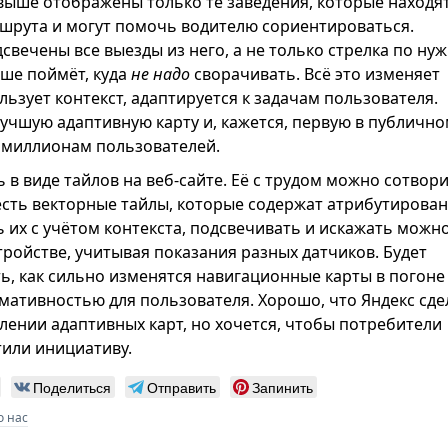
выше отображены только те заведения, которые находя
шрута и могут помочь водителю сориентироваться.
дсвечены все выезды из него, а не только стрелка по ну
чше поймёт, куда
не надо
сворачивать. Всё это изменяет
ьзует контекст, адаптируется к задачам пользователя.
лучшую адаптивную карту и, кажется, первую в публичн
 миллионам пользователей.
 в виде тайлов на веб-сайте. Её с трудом можно сотвор
с есть векторные тайлы, которые содержат атрибутирова
 их с учётом контекста, подсвечивать и искажать можн
ройстве, учитывая показания разных датчиков. Будет
ь, как сильно изменятся навигационные карты в погоне
ативностью для пользователя. Хорошо, что Яндекс сде
лении адаптивных карт, но хочется, чтобы потребители
или инициативу.
Поделиться
Отправить
Запинить
о нас