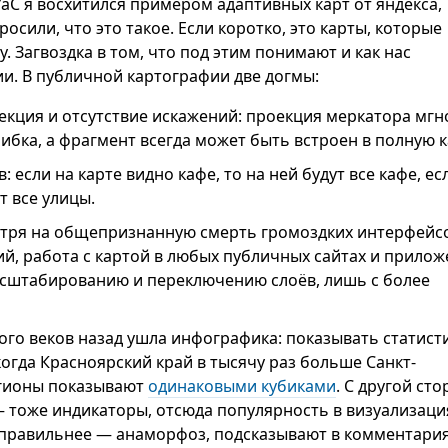
aC я восхитился примером адаптивных карт от яндекса,
росили, что это такое. Если коротко, это карты, которые
у. Загвоздка в том, что под этим понимают и как нас
и. В публичной картографии две догмы:
екция и отсутствие искажений: проекция меркатора мг
ибка, а фрагмент всегда может быть встроен в полную к
 если на карте видно кафе, то на ней будут все кафе, ес
т все улицы.
отря на общепризнанную смерть громоздких интерфейс
й, работа с картой в любых публичных сайтах и прилож
масштабированию и переключению слоёв, лишь с более
ого веков назад ушла инфографика: показывать статист
огда Красноярский край в тысячу раз больше Санкт-
егионы показывают
одинаковыми кубиками
. С другой сто
 тоже индикаторы, отсюда популярность в визуализаци
правильнее — анаморфоз, подсказывают в комментариях