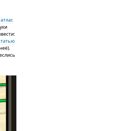
—
атлас
уки
вести:
статью
её).
неслись