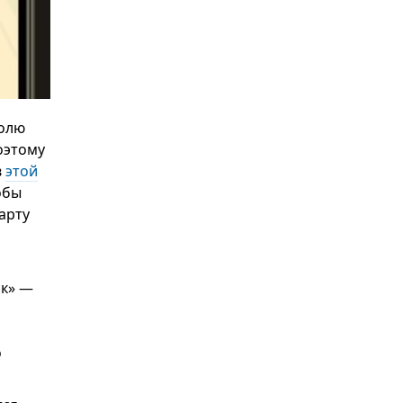
долю
оэтому
в
этой
обы
арту
ск» —
о