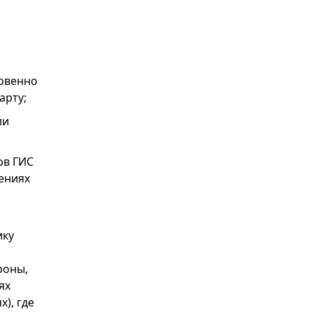
новенно
арту;
ли
ов ГИС
ениях
ику
роны,
ях
), где