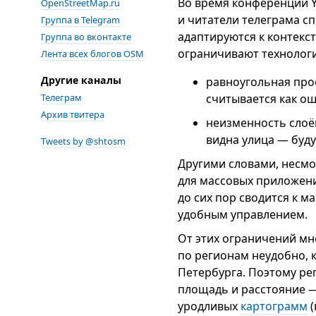
Во время конференции Y
OpenStreetMap.ru
и читатели телеграма сп
Группа в Telegram
адаптируются к контекст
Группа во вконтакте
ограничивают технологи
Лента всех блогов OSM
Другие каналы
равноугольная про
Телеграм
считывается как ош
Архив твитера
неизменность слоёв:
видна улица — буду
Tweets by @shtosm
Другими словами, несм
для массовых приложени
до сих пор сводится к 
удобным управлением.
От этих ограничений мн
по регионам неудобно, к
Петербурга. Поэтому р
площадь и расстояние —
уродливых
картограмм
(