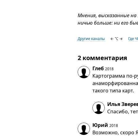
Мнения, высказанные на
ничью больше: ни его бы
Другие каналы
← ⌥ →
Где 
2 комментария
Глеб
2018
Картограмма по-ру
анаморфированная
такого типа карт.
Илья Звере
Спасибо, те
Юрий
2018
Возможно, скоро Я