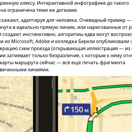
длинную кляксу. Интерактивной инфографике до такого
она ограничена теми же догмами.
скажают, адаптируя для человека. Очевидный пример 
тянута в идеально прямую линию, или нарисованные от р
и создают инстинктивно, алгоритмы едва могут воспроиз
ли из Microsoft, Adobe и колледжа Беркли опубликовали
ерацию схем проезда (открывающая иллюстрация — из н
ии затмевает только безразличие, с которым к нему от
 карты маршрута сейчас — всё ещё печать фрагмента
свеченными линиями.