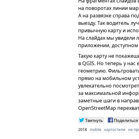
На фрагментах слайдов 
на поворотах линии мар
А на развязке справа по
выезду. Так водитель лу
привычную карту и испол
На слайдах мы увидели 
приложении, доступном
Такую карту не покажешь
в QGIS. Но теперь у на
геометрию. Фильтровать
прямо на мобильном уст
увлекательно посмотрет
за максимальной информ
заметные шаги в направ
OpenStreetMap перехват
Твитнуть
Поделиться
2018
mobile
картостили
не пр