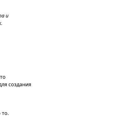
та и
.
это
для создания
 то.