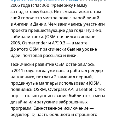
2006 года (спасибо Фредерику Рамму
за подготовку базы). Нет смысла искать там
свой город: это чистое поле с парой линий
в Англии и Дании. Чем занимались участники
проекта предшествующие два года? Ну э-э-э,
собирали треки. JOSM появился в январе
2006, Osmarender и API 0.3 — в марте.
До этого OSM практически был на уровне
идеи: почтовая рассылка и вики.
Технически развитие OSM остановилось
в 2011 году: тогда уже вовсю работал рендер
на мапнике, потлатч 2 заменил первый,
продвинутые мапперы использовали JOSM,
появились OSRM, Overpass API и Leaflet. С тех
пор — только дописывание библиотек, смена
дизайна или затухание заброшенных
программ. Единственное исключение —
редактор iD, часть большого и страшного