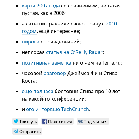
карта 2007 года
со сравнением, не такая
пустая, как в 2006;
а латыши сравнили свою страну с
2010
годом
, ещё интереснее;
пироги
с празднований;
неплохая
статья на O’Reilly Radar
;
позитивная заметка
ни о чём на ferra.ru;
часовой
разговор
Джеймса Фи и Стива
Коста;
ещё полчаса
болтовни Стива про 10 лет
на какой-то конференции;
и
его интервью TechCrunch
.
Твитнуть
Поделиться
Поделиться
Отправить