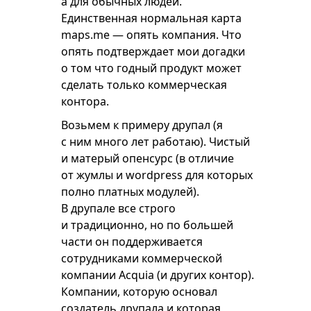
а для обычных людей.
Единственная нормальная карта
maps.me — опять компания. Что
опять подтверждает мои догадки
о том что годный продукт может
сделать только коммерческая
контора.
Возьмем к примеру друпал (я
с ним много лет работаю). Чистый
и матерый опенсурс (в отличие
от жумлы и wordpress для которых
полно платных модулей).
В друпале все строго
и традиционно, но по большей
части он поддерживается
сотрудниками коммерческой
компании Acquia (и других контор).
Компании, которую основал
создатель друпала и которая