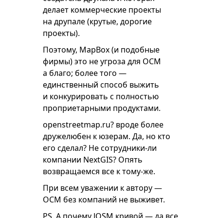
делает коммерческие проекты
на друпале (крутые, дорогие
проекты).
Поэтому, MapBox (и подобные
фирмы) это не угроза для ОСМ
а благо; более того —
единственный способ выжить
и конкурировать с полностью
проприетарными продуктами.
openstreetmap.ru? вроде более
дружелюбен к юзерам. Да, но кто
его сделал? Не сотрудники-ли
компании NextGIS? Опять
возвращаемся все к тому-же.
При всем уважении к автору —
ОСМ без компаний не выживет.
PS. А почему JOSM кривой — да все