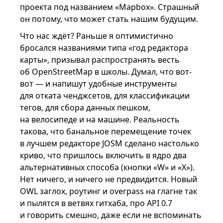
проекта под названием «Mapbox». Страшный
он потому, что может стать нашим будущим.
Что нас ждёт? Раньше я оптимистично
бросался названиями типа «год редактора
карты», призывал распространять весть
об OpenStreetMap в школы. Думал, что вот-
вот — и напишут удобные инструменты
для отката ченджсетов, для классификации
тегов, для сбора данных пешком,
на велосипеде и на машине. Реальность
такова, что банальное перемещение точек
в лучшем редакторе JOSM сделано настолько
криво, что пришлось включить в ядро два
альтернативных способа (кнопки «W» и «X»).
Нет ничего, и ничего не предвидится. Новый
OWL заглох, роутинг и overpass на глагне так
и пылятся в ветвях гитхаба, про API 0.7
и говорить смешно, даже если не вспоминать